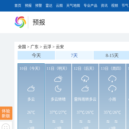
首页
预报
预警
雷达
云图
天气地图
专业产品
资讯
视频
节气
预报
全国
>
广东
>
云浮
>
云安
今天
7天
8-15天
10日（今天）
11日（明天）
12日（后天）
13日（周四）
多云
多云转晴
雷阵雨转多云
小雨
26℃
37℃
/
27℃
37℃
/
26℃
35℃
/
26℃
<3级
<3级
<3级
<3级