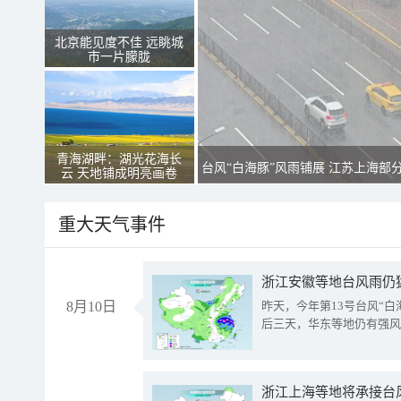
北京能见度不佳 远眺城
市一片朦胧
青海湖畔：湖光花海长
台风“白海豚”风雨铺展 江苏上海部
云 天地铺成明亮画卷
重大天气事件
浙江安徽等地台风雨仍
8月10日
昨天，今年第13号台风“
后三天，华东等地仍有强风
浙江上海等地将承接台风