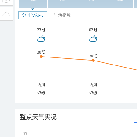
分时段预报
生活指数
23时
02时
30℃
29℃
西风
西风
<3级
<3级
整点天气实况
33