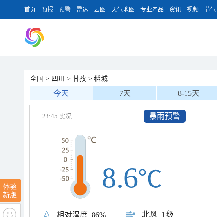
首页
预报
预警
雷达
云图
天气地图
专业产品
资讯
视频
节气
全国
>
四川
>
甘孜
>
稻城
今天
7天
8-15天
暴雨预警
23:45 实况
8.6
℃
北风
1级
相对湿度
86%