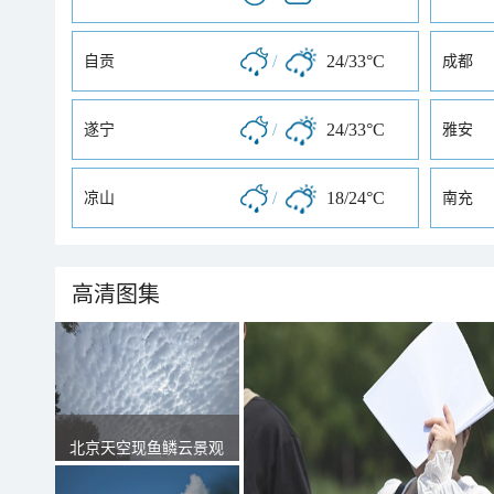
/
24/33°C
自贡
成都
/
24/33°C
遂宁
雅安
/
18/24°C
凉山
南充
高清图集
北京天空现鱼鳞云景观