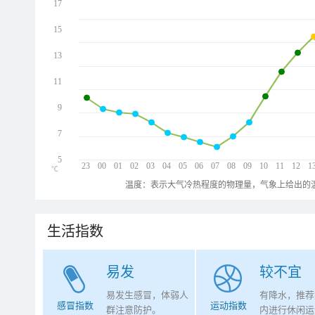
17
15
13
11
9
7
5
23
00
01
02
03
04
05
06
07
08
09
10
11
12
1
℃
温度：表示大气冷热程度的物理量，气象上给出的温
生活指数
易发
较不宜
易发生感冒，体弱人
有降水，推荐
感冒指数
运动指数
群注意防护。
内进行休闲运