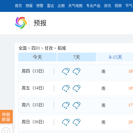
首页
预报
预警
雷达
云图
天气地图
专业产品
资讯
视频
节气
预报
全国
>
四川
>
甘孜
>
稻城
今天
7天
8-15天
周四（13日）
雨
1
周五（14日）
雨
1
周六（15日）
雨
1
周日（16日）
雨
2