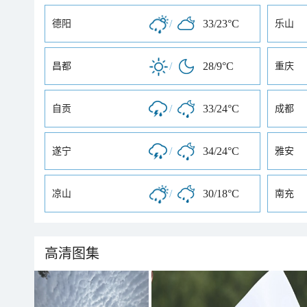
/
33/23°C
德阳
乐山
/
28/9°C
昌都
重庆
/
33/24°C
自贡
成都
/
34/24°C
遂宁
雅安
/
30/18°C
凉山
南充
高清图集