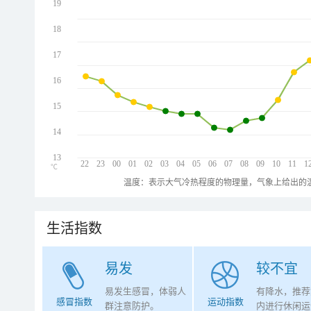
19
18
17
16
15
14
13
22
23
00
01
02
03
04
05
06
07
08
09
10
11
1
℃
温度：表示大气冷热程度的物理量，气象上给出的温
生活指数
易发
较不宜
易发生感冒，体弱人
有降水，推荐
感冒指数
运动指数
群注意防护。
内进行休闲运