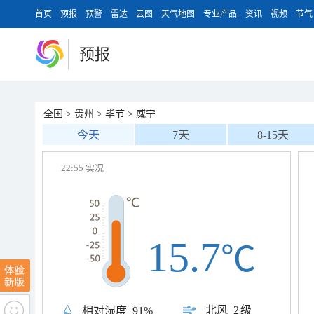
首页
预报
预警
雷达
云图
天气地图
专业产品
资讯
视频
节气
预报
全国
>
贵州
>
毕节
>
威宁
今天
7天
8-15天
22:55 实况
15.7
℃
北风
2级
相对湿度
91%