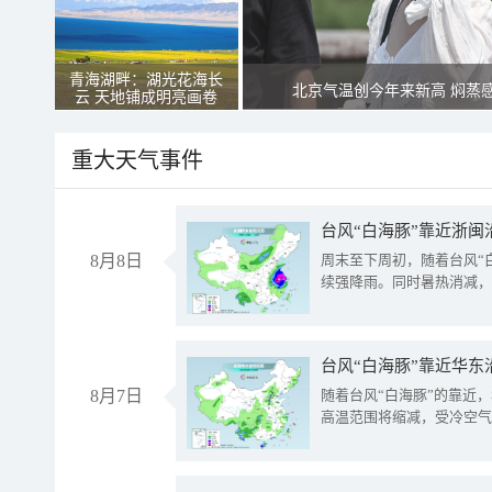
青海湖畔：湖光花海长
北京气温创今年来新高 焖蒸
云 天地铺成明亮画卷
重大天气事件
台风“白海豚”靠近浙闽
8月8日
周末至下周初，随着台风“
续强降雨。同时暑热消减，
台风“白海豚”靠近华东
8月7日
随着台风“白海豚”的靠近
高温范围将缩减，受冷空气