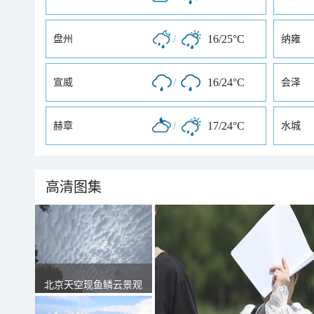
/
16/25°C
盘州
纳雍
/
16/24°C
宣威
会泽
/
17/24°C
赫章
水城
高清图集
北京天空现鱼鳞云景观