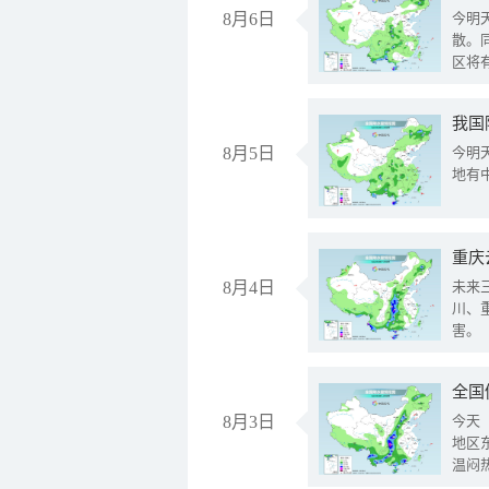
8月6日
今明
散。
区将
我国
8月5日
今明
地有
重庆
8月4日
未来
川、
害。
全国
8月3日
今天
地区
温闷