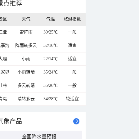
景点推荐
景区
天气
气温
旅游指数
三亚
雷阵雨
30/25℃
一般
九寨沟
阵雨转多云
32/16℃
适宜
大理
小雨
22/14℃
适宜
张家界
小雨转晴
35/24℃
一般
桂林
多云转晴
35/26℃
一般
青岛
晴转多云
34/28℃
较适宜
气象产品
全国降水量预报