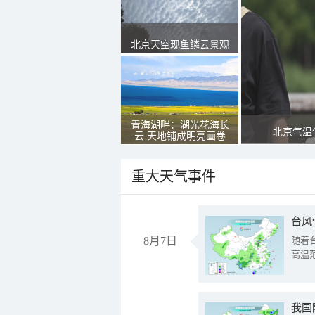
北京天空现鱼鳞云景观
青海湖畔：湖光花海长
北京气温
云 天地铺成明亮画卷
重大天气事件
台风
8月7日
随着
高温