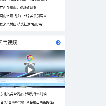
广西钦州雨后双彩虹现身
河南洛阳“花海”上线 美景引客来
秋来栾树红 枝头挂满“胭脂果”
天气视频
东北的异常闷热持续到什么时候
台风“白海豚”为什么会报出两条路径？