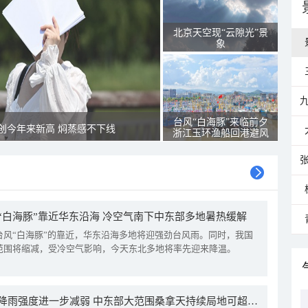
北京天空现“云隙光”景
象
台风“白海豚”来临前夕
创今年来新高 焖蒸感不下线
浙江玉环渔船回港避风
“白海豚”靠近华东沿海 冷空气南下中东部多地暑热缓解
台风“白海豚”的靠近，华东沿海多地将迎强劲台风雨。同时，我国
范围将缩减，受冷空气影响，今天东北多地将率先迎来降温。
我国降雨强度进一步减弱 中东部大范围桑拿天持续局地可超38℃