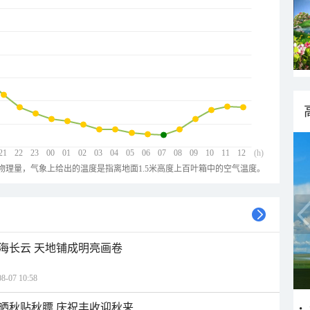
21
22
23
00
01
02
03
04
05
06
07
08
09
10
11
12
(h)
物理量，气象上给出的温度是指离地面1.5米高度上百叶箱中的空气温度。
海长云 天地铺成明亮画卷
07 10:58
晒秋贴秋膘 庆祝丰收迎秋来