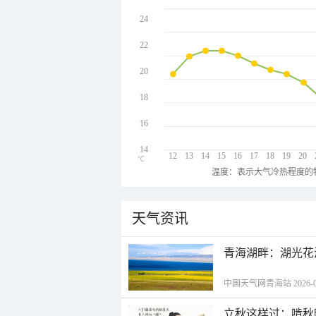
24
22
20
18
16
14
12
13
14
15
16
17
18
19
20
℃
温度：表示大气冷热程度的
天气资讯
青海湖畔：湖光花
中国天气网青海站 2026-08-
立秋这样过：啃秋