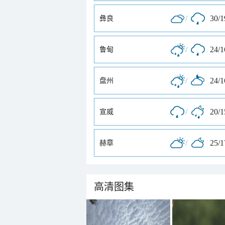
/
30/
彝良
/
24/
鲁甸
/
24/
盘州
/
20/
宣威
/
25/
赫章
高清图集