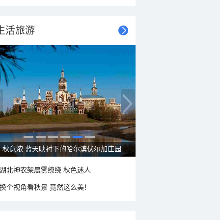
生活旅游
秋意浓 蓝天映衬下的哈尔滨伏尔加庄园
湖北神农架晨雾缭绕 秋色迷人
换个视角看秋景 竟然这么美！