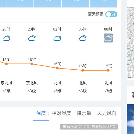
蓝天预报
20时
23时
02时
05时
08时
18℃
18℃
16℃
15℃
15℃
东北风
东北风
北风
北风
北风
<3级
<3级
<3级
<3级
<3级
温度
相对湿度
降水量
风力风向
最高气温: 22.4℃ , 最低气温: 15℃