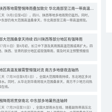
四川陕西等地需警惕降雨叠加致灾 华北南部至江南一带高温频现
三天（8月2日至4日），四川、陕西等地多地雨势仍猛烈。同时，
中东部仍有大范围高温桑拿天，华北南部至江南一带高温频现。
部大范围桑拿天持续 四川陕西等部分地区有强降雨
（7月31日）至8月初，长江中下游及其周围高温范围或再扩大。四
地、陕西、甘肃的部分地区或现强降雨，需及时关注预警预报信
地区高温发展需警惕强对流 南方多地昼夜连轴热
三天（7月30日至8月1日），全国大范围降雨持续，东北地区多对
降水。同时，从华北到华南将现大范围桑拿天，南方不少地方闷热
候在线。
围降雨将贯穿南北 中东部多地暑热连轴转
三天（7月29日至31日），全国大部雨水在线，随着副热带高压北