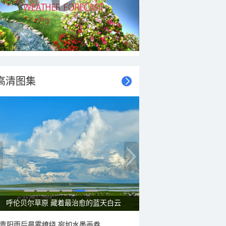
高清图集
呼伦贝尔草原 藏着最治愈的蓝天白云
贵阳雨后晨雾缭绕 宛如水墨画卷