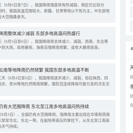
天（8月6日至7日），我国降雨强度将有所减弱，雨区仍比较分
同时，我国高温范围较大，新疆、甘肃等地以干热为主，中东部地
有大范围桑拿天。
降雨整体减少减弱 东部多地高温闷热盛行
天（8月5日至6日），我国降雨将总体减少、减弱，西南、东北等
中到大雨，局地暴雨，海南岛强降雨频繁，或有大暴雨现身。
云南等地降雨仍然频繁 我国东部多地高温不断
拨
三天（8月4日至6日），我国降雨逐步减少、减弱，但在陕西、四
重庆、贵州等地仍然降雨频繁，需防范连续降雨可能引发的次生灾
仍有大范围降雨 东北至江南多地高温闷热持续
（8月3日），全国仍有大范围降雨，强降雨主要出现在华南和西南
东部至华北、东北一带。在副热带高压的掌控下，从东北至江南高
热天气持续。