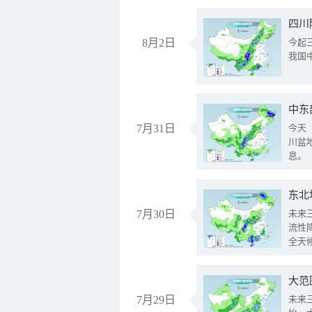
8月2日
今起
我国
中东
7月31日
今天
川盆
息。
东北
7月30日
未来
流性
全天
大范
7月29日
未来