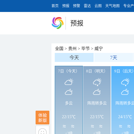
首页
预报
预警
雷达
云图
天气地图
专业产
预报
全国
>
贵州
>
毕节
>
威宁
今天
7天
7日（今天）
8日（明天）
9日（后天
多云
阵雨转多云
阵雨转多
22
/
15℃
22
/
15℃
24
/
15℃
<3级
<3级
<3级