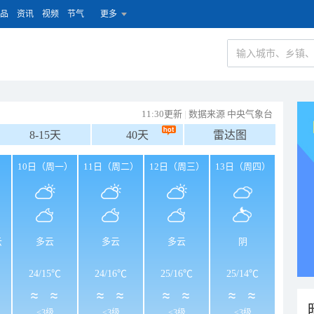
品
资讯
视频
节气
更多
11:30更新
|
数据来源 中央气象台
8-15天
40天
雷达图
）
10日（周一）
11日（周二）
12日（周三）
13日（周四）
云
多云
多云
多云
阴
24
/
15℃
24
/
16℃
25
/
16℃
25
/
14℃
<3级
<3级
<3级
<3级