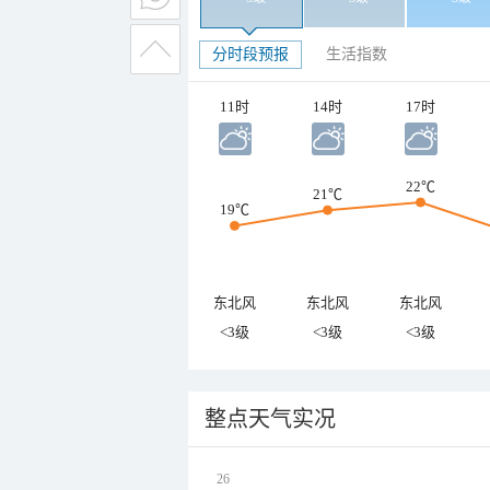
分时段预报
生活指数
11时
14时
17时
22℃
21℃
19℃
东北风
东北风
东北风
<3级
<3级
<3级
整点天气实况
26