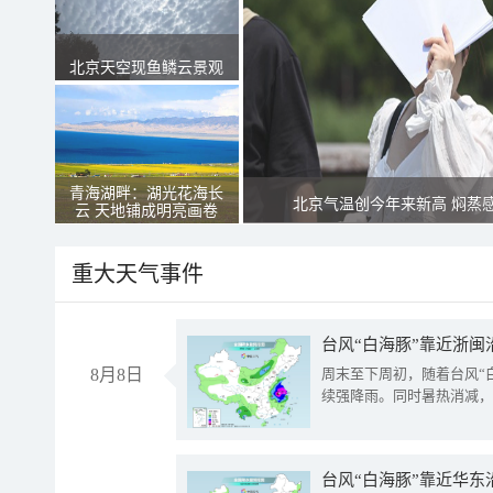
北京天空现鱼鳞云景观
青海湖畔：湖光花海长
北京气温创今年来新高 焖蒸
云 天地铺成明亮画卷
重大天气事件
台风“白海豚”靠近浙闽
8月8日
周末至下周初，随着台风“
续强降雨。同时暑热消减，
台风“白海豚”靠近华东