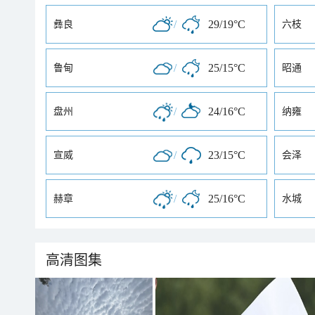
/
29/19°C
彝良
六枝
/
25/15°C
鲁甸
昭通
/
24/16°C
盘州
纳雍
/
23/15°C
宣威
会泽
/
25/16°C
赫章
水城
高清图集