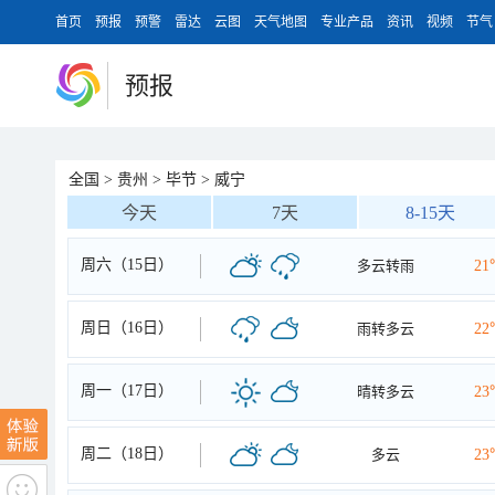
首页
预报
预警
雷达
云图
天气地图
专业产品
资讯
视频
节气
预报
全国
>
贵州
>
毕节
>
威宁
今天
7天
8-15天
周六（15日）
多云转雨
21
周日（16日）
雨转多云
22
周一（17日）
晴转多云
23
周二（18日）
多云
23