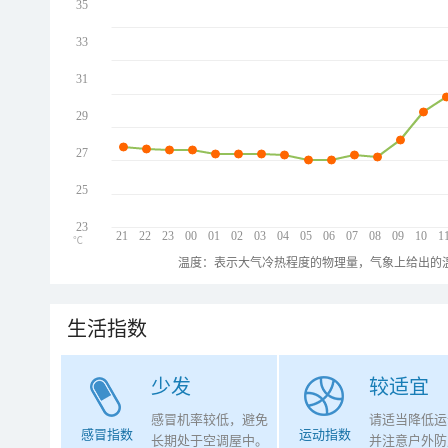
35
33
31
29
27
25
23
21
22
23
00
01
02
03
04
05
06
07
08
09
10
1
℃
温度：表示大气冷热程度的物理量，气象上给出的温
生活指数
少发
较适宜
感冒机率较低，避免
请适当降低运
感冒指数
运动指数
长期处于空调屋中。
并注意户外防