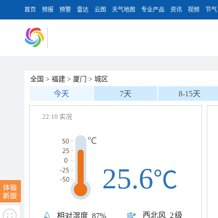
首页
预报
预警
雷达
云图
天气地图
专业产品
资讯
视频
节气
全国
>
福建
>
厦门
>
城区
今天
7天
8-15天
22:10 实况
25.6
℃
西北风
2级
相对湿度
87%