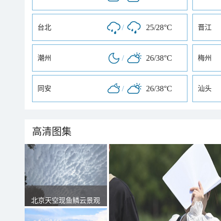
/
25/28°C
台北
晋江
/
26/38°C
潮州
梅州
/
26/38°C
同安
汕头
高清图集
北京天空现鱼鳞云景观