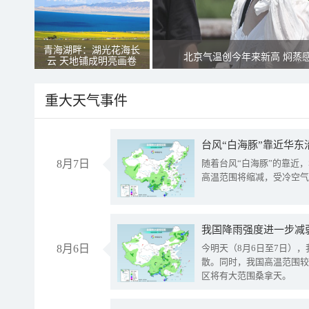
青海湖畔：湖光花海长
北京气温创今年来新高 焖蒸
云 天地铺成明亮画卷
重大天气事件
台风“白海豚”靠近华东
8月7日
随着台风“白海豚”的靠近
高温范围将缩减，受冷空气
8月6日
今明天（8月6日至7日）
散。同时，我国高温范围较
区将有大范围桑拿天。