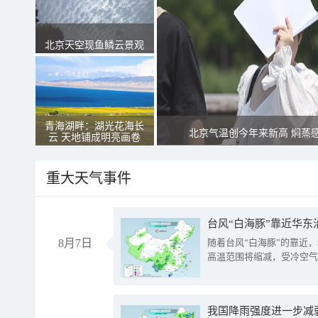
北京天空现鱼鳞云景观
青海湖畔：湖光花海长
北京气温创今年来新高 焖蒸
云 天地铺成明亮画卷
重大天气事件
台风“白海豚”靠近华东
8月7日
随着台风“白海豚”的靠近
高温范围将缩减，受冷空气