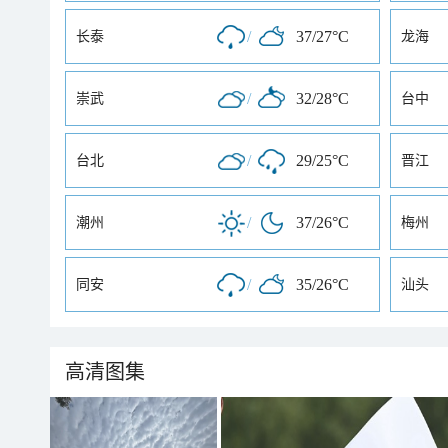
/
37/27°C
长泰
龙海
/
32/28°C
崇武
台中
/
29/25°C
台北
晋江
/
37/26°C
潮州
梅州
/
35/26°C
同安
汕头
高清图集