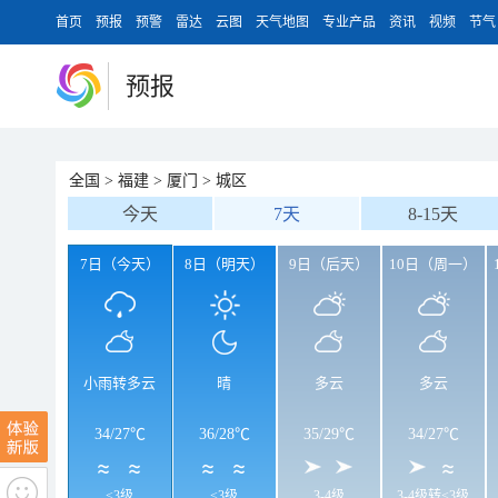
首页
预报
预警
雷达
云图
天气地图
专业产品
资讯
视频
节气
预报
全国
>
福建
>
厦门
>
城区
今天
7天
8-15天
7日（今天）
8日（明天）
9日（后天）
10日（周一）
小雨转多云
晴
多云
多云
34
/
27℃
36
/
28℃
35
/
29℃
34
/
27℃
<3级
<3级
3-4级
3-4级转<3级