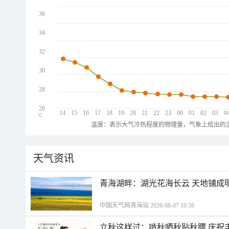
36
34
32
30
28
26
14
15
16
17
18
19
20
21
22
23
00
01
02
03
0
℃
温度：表示大气冷热程度的物理量，气象上给出的温
天气资讯
青海湖畔：湖光花海长云 天地铺成
中国天气网青海站 2026-08-07 10:58
立秋这样过：啃秋晒秋贴秋膘 庆祝