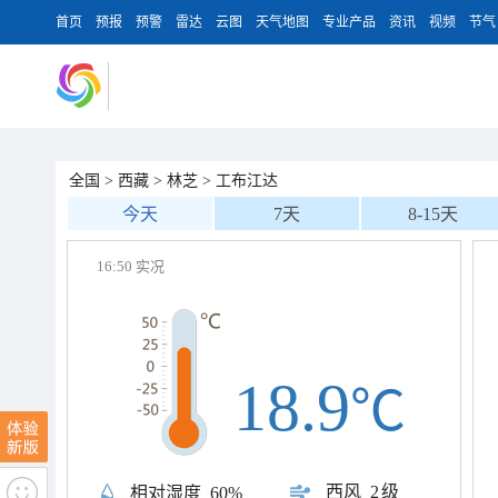
首页
预报
预警
雷达
云图
天气地图
专业产品
资讯
视频
节气
全国
>
西藏
>
林芝
>
工布江达
今天
7天
8-15天
16:50 实况
18.9
℃
西风
2级
相对湿度
60%