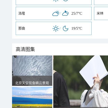
/
25/7°C
洛隆
米林
/
19/5°C
那曲
高清图集
北京天空现鱼鳞云景观