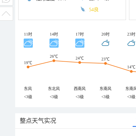
54良
11时
14时
17时
20时
23时
26℃
24℃
23℃
19℃
14℃
东风
东北风
西南风
东南风
东南
<3级
<3级
<3级
<3级
<3级
整点天气实况