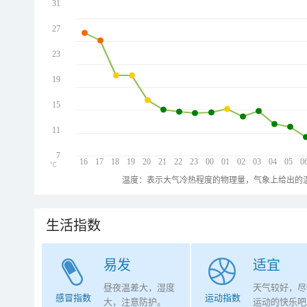
31
27
23
19
15
11
7
16
17
18
19
20
21
22
23
00
01
02
03
04
05
0
℃
温度：表示大气冷热程度的物理量，气象上给出的温
生活指数
易发
适宜
昼夜温差大，湿度
天气较好，尽
感冒指数
运动指数
大，注意防护。
运动的快乐吧