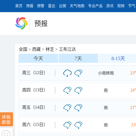
首页
预报
预警
雷达
云图
天气地图
专业产品
资讯
视频
节气
预报
全国
>
西藏
>
林芝
>
工布江达
今天
7天
8-15天
周三（12日）
小雨转雨
23
周四（13日）
雨
24
周五（14日）
雨
21
周六（15日）
雨
2