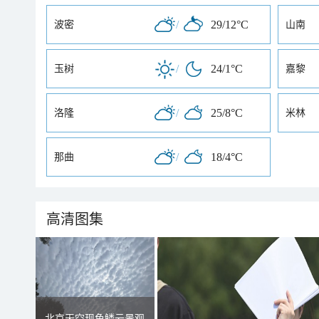
/
29/12°C
波密
山南
/
24/1°C
玉树
嘉黎
/
25/8°C
洛隆
米林
/
18/4°C
那曲
高清图集
北京天空现鱼鳞云景观