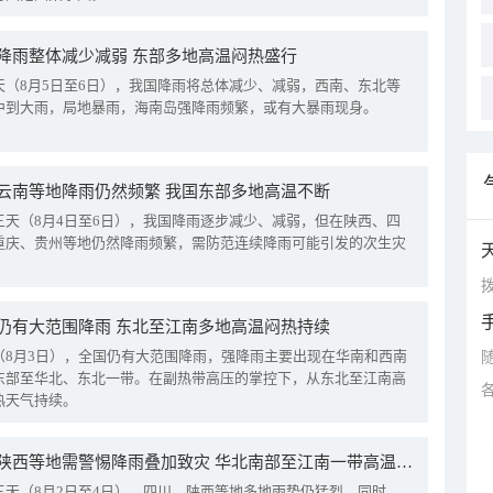
降雨整体减少减弱 东部多地高温闷热盛行
天（8月5日至6日），我国降雨将总体减少、减弱，西南、东北等
中到大雨，局地暴雨，海南岛强降雨频繁，或有大暴雨现身。
云南等地降雨仍然频繁 我国东部多地高温不断
三天（8月4日至6日），我国降雨逐步减少、减弱，但在陕西、四
重庆、贵州等地仍然降雨频繁，需防范连续降雨可能引发的次生灾
拨
仍有大范围降雨 东北至江南多地高温闷热持续
（8月3日），全国仍有大范围降雨，强降雨主要出现在华南和西南
东部至华北、东北一带。在副热带高压的掌控下，从东北至江南高
热天气持续。
四川陕西等地需警惕降雨叠加致灾 华北南部至江南一带高温频现
三天（8月2日至4日），四川、陕西等地多地雨势仍猛烈。同时，