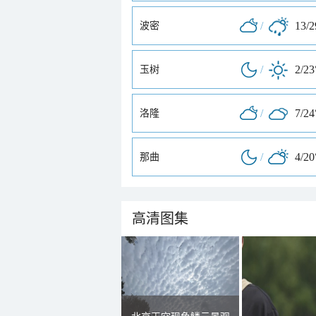
/
13/
波密
/
2/23
玉树
/
7/24
洛隆
/
4/20
那曲
高清图集