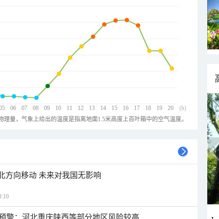
05
06
07
08
09
10
11
12
13
14
15
16
17
18
19
20
(h)
物理量，气象上给出的温度是指离地面1.5米高度上百叶箱中的空气温度。
西北方向移动 未来对我国无影响
:10
预警：河北重庆陕西等部分地区风险较高