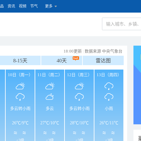
品
资讯
视频
节气
更多
18:00更新
|
数据来源 中央气象台
8-15天
40天
雷达图
）
10日（周一）
11日（周二）
12日（周三）
13日（周四）
多云转小雨
多云
多云转小雨
小雨
26℃
/
9℃
27℃
/
10℃
28℃
/
10℃
26℃
/
11℃
<3级
<3级
<3级
<3级