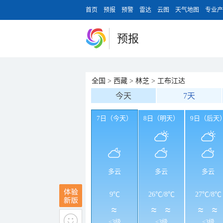
首页
预报
预警
雷达
云图
天气地图
专业产
预报
全国
>
西藏
>
林芝
>
工布江达
今天
7天
7日（今天）
8日（明天）
9日（后天
多云
多云
多云
9℃
26℃
/
8℃
27℃
/
8℃
<3级
<3级
<3级