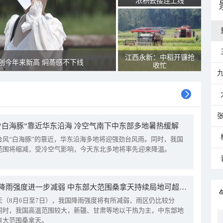
浓积云接连上线
江西永新：中稻开镰抢
创今年来新高 焖蒸感不下线
收忙
“白海豚”靠近华东沿海 冷空气南下中东部多地暑热缓解
台风“白海豚”的靠近，华东沿海多地将迎强劲台风雨。同时，我国
范围将缩减，受冷空气影响，今天东北多地将率先迎来降温。
我国降雨强度进一步减弱 中东部大范围桑拿天持续局地可超38℃
天（8月6日至7日），我国降雨强度将有所减弱，雨区仍比较分
同时，我国高温范围较大，新疆、甘肃等地以干热为主，中东部地
有大范围桑拿天。