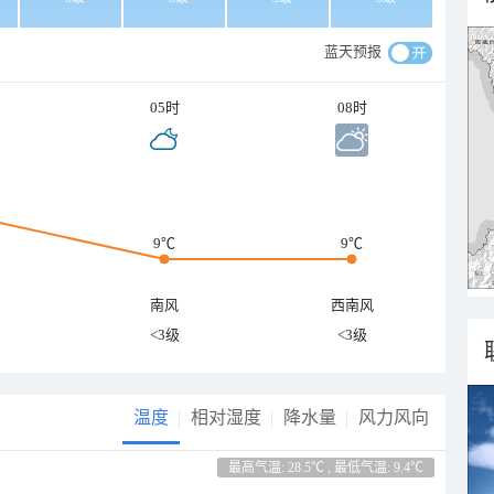
蓝天预报
05时
08时
9℃
9℃
南风
西南风
<3级
<3级
温度
相对湿度
降水量
风力风向
最高气温: 28.5℃ , 最低气温: 9.4℃