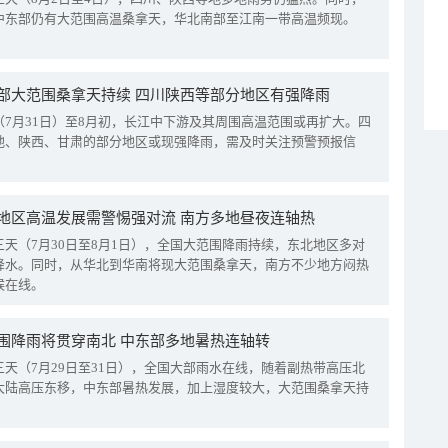
中东部仍有大范围高温桑拿天，华北南部至江南一带高温频现。
部大范围桑拿天持续 四川陕西等部分地区有强降雨
（7月31日）至8月初，长江中下游及其周围高温范围或再扩大。四
地、陕西、甘肃的部分地区或现强降雨，需及时关注预警预报信
地区高温发展需警惕强对流 南方多地昼夜连轴热
三天（7月30日至8月1日），全国大范围降雨持续，东北地区多对
降水。同时，从华北到华南将现大范围桑拿天，南方不少地方闷热
候在线。
围降雨将贯穿南北 中东部多地暑热连轴转
三天（7月29日至31日），全国大部雨水在线，随着副热带高压北
大陆高压东移，中东部暑热发展，加上湿度较大，大范围桑拿天持