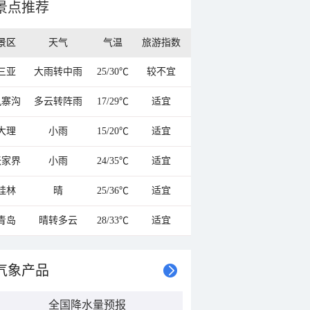
景点推荐
景区
天气
气温
旅游指数
三亚
大雨转中雨
25/30℃
较不宜
九寨沟
多云转阵雨
17/29℃
适宜
大理
小雨
15/20℃
适宜
张家界
小雨
24/35℃
适宜
桂林
晴
25/36℃
适宜
青岛
晴转多云
28/33℃
适宜
气象产品
全国降水量预报