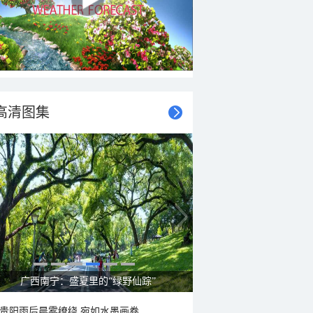
高清图集
呼伦贝尔草原 藏着最治愈的蓝天白云
贵阳雨后晨雾缭绕 宛如水墨画卷