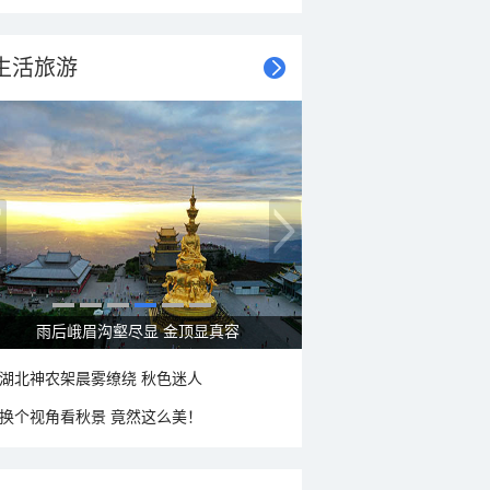
生活旅游
秋意浓 蓝天映衬下的哈尔滨伏尔加庄园
湖北神农架晨雾缭绕 秋色迷人
换个视角看秋景 竟然这么美！