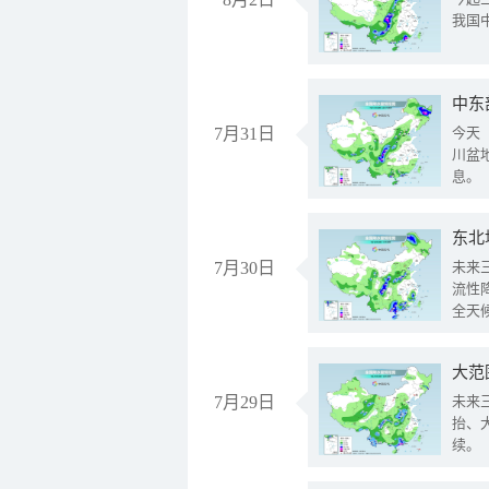
我国
中东
7月31日
今天
川盆
息。
东北
7月30日
未来
流性
全天
大范
7月29日
未来
抬、
续。