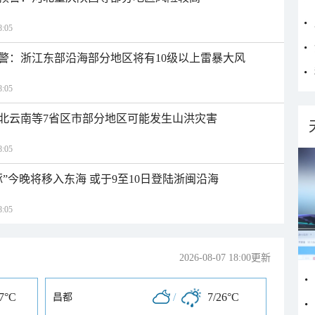
:05
警：浙江东部沿海部分地区将有10级以上雷暴大风
:05
北云南等7省区市部分地区可能发生山洪灾害
:05
”今晚将移入东海 或于9至10日登陆浙闽沿海
:05
2026-08-07 18:00更新
27°C
/
7/26°C
昌都