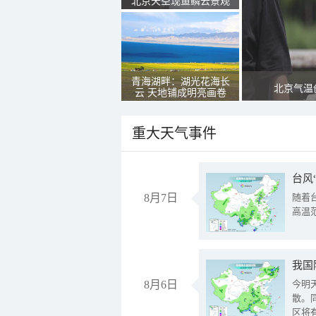
北京天空现鱼鳞云景观
青海湖畔：湖光花海长
北京气温
云 天地铺成明亮画卷
重大天气事件
台风
8月7日
随着
高温
8月6日
今明
散。
区将