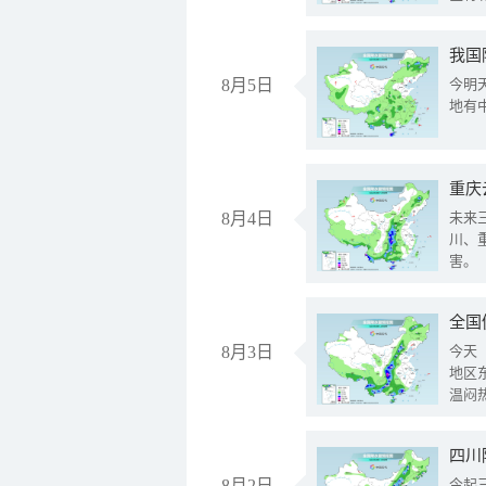
我国
8月5日
今明
地有
重庆
8月4日
未来
川、
害。
全国
8月3日
今天
地区
温闷
8月2日
今起