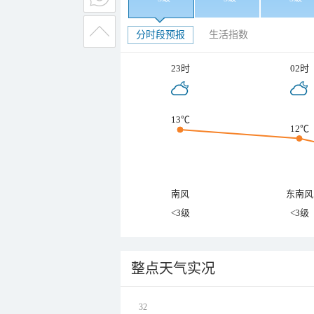
分时段预报
生活指数
23时
02时
13℃
12℃
南风
东南风
<3级
<3级
整点天气实况
32