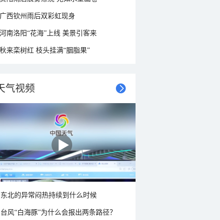
广西钦州雨后双彩虹现身
河南洛阳“花海”上线 美景引客来
秋来栾树红 枝头挂满“胭脂果”
天气视频
东北的异常闷热持续到什么时候
台风“白海豚”为什么会报出两条路径？