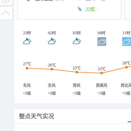
22优
23时
02时
05时
08时
11时
28℃
27℃
26℃
23℃
22℃
东风
东风
西风
西南风
西北
<3级
<3级
<3级
<3级
<3级
整点天气实况