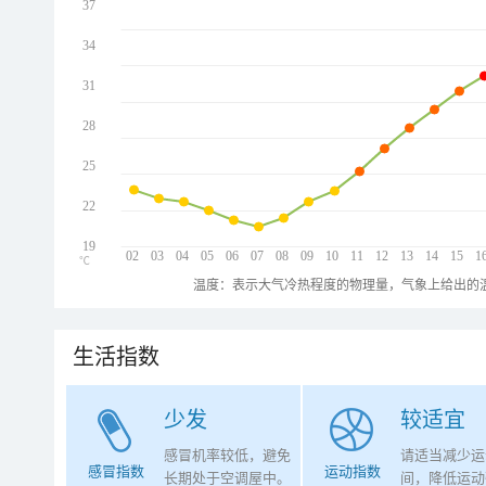
37
34
31
28
25
22
19
02
03
04
05
06
07
08
09
10
11
12
13
14
15
1
℃
温度：表示大气冷热程度的物理量，气象上给出的温
生活指数
少发
较适宜
感冒机率较低，避免
请适当减少运
感冒指数
运动指数
长期处于空调屋中。
间，降低运动