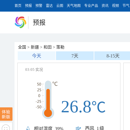
首页
预报
预警
雷达
云图
天气地图
专业产品
资讯
视频
节气
预报
全国
>
新疆
>
和田
>
策勒
今天
7天
8-15天
03:05 实况
26.8
℃
西风
1级
相对湿度
39%