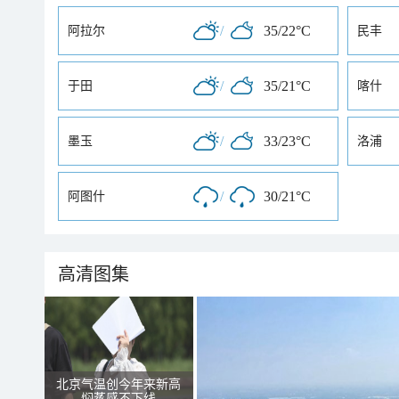
/
35/22°C
阿拉尔
民丰
/
35/21°C
于田
喀什
/
33/23°C
墨玉
洛浦
/
30/21°C
阿图什
高清图集
北京气温创今年来新高
焖蒸感不下线