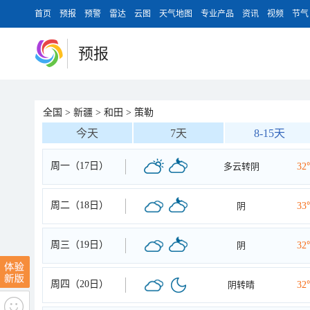
首页
预报
预警
雷达
云图
天气地图
专业产品
资讯
视频
节气
预报
全国
>
新疆
>
和田
>
策勒
今天
7天
8-15天
周一（17日）
多云转阴
32
周二（18日）
阴
33
周三（19日）
阴
32
周四（20日）
阴转晴
32