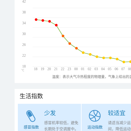
42
38
34
30
26
22
18
18
19
20
21
22
23
00
01
02
03
04
05
06
07
0
℃
温度：表示大气冷热程度的物理量，气象上给出的温
生活指数
少发
较适宜
感冒机率较低，避免
请适当减少运
感冒指数
运动指数
长期处于空调屋中。
间，降低运动