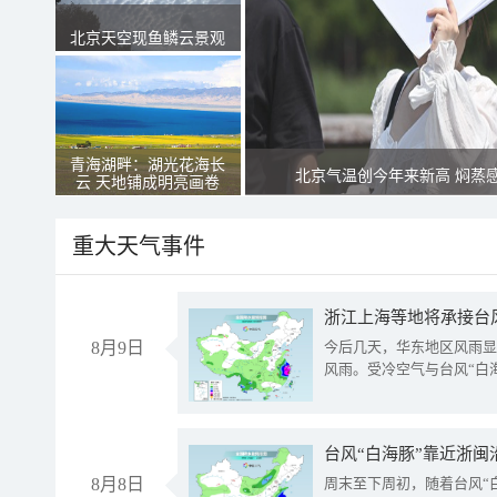
北京天空现鱼鳞云景观
青海湖畔：湖光花海长
北京气温创今年来新高 焖蒸
云 天地铺成明亮画卷
重大天气事件
浙江上海等地将承接台风
8月9日
今后几天，华东地区风雨显
风雨。受冷空气与台风“白
台风“白海豚”靠近浙闽
8月8日
周末至下周初，随着台风“