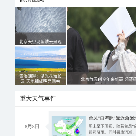
北京天空现鱼鳞云景观
青海湖畔：湖光花海长
北京气温创今年来新高 焖蒸
云 天地铺成明亮画卷
重大天气事件
台风“白海豚”靠近浙闽
8月8日
周末至下周初，随着台风“
续强降雨。同时暑热消减，