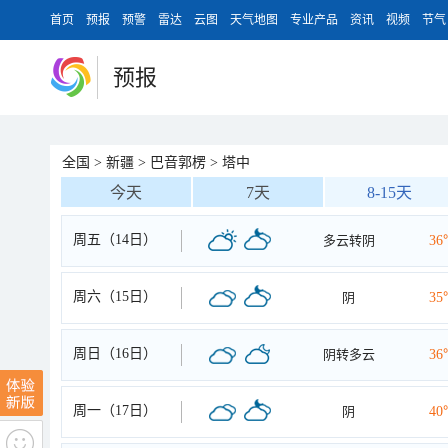
首页
预报
预警
雷达
云图
天气地图
专业产品
资讯
视频
节气
预报
全国
>
新疆
>
巴音郭楞
>
塔中
今天
7天
8-15天
周五（14日）
多云转阴
36
周六（15日）
阴
35
周日（16日）
阴转多云
36
周一（17日）
阴
40