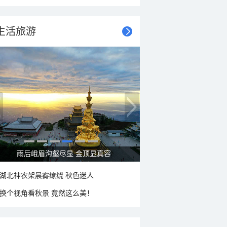
生活旅游
雨后峨眉沟壑尽显 金顶显真容
湖北神农架晨雾缭绕 秋色迷人
换个视角看秋景 竟然这么美！