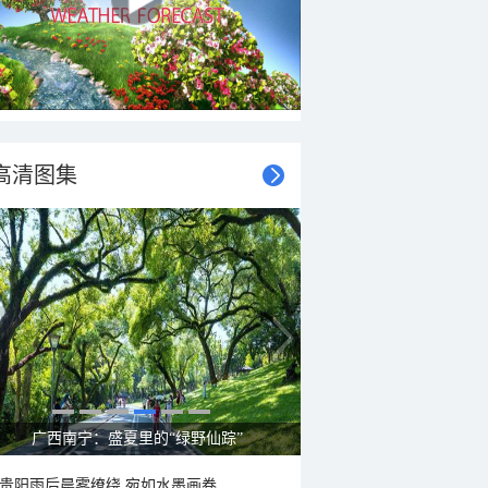
高清图集
广西南宁：盛夏里的“绿野仙踪”
贵阳雨后晨雾缭绕 宛如水墨画卷