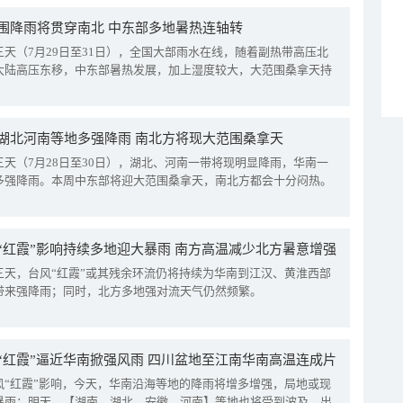
围降雨将贯穿南北 中东部多地暑热连轴转
三天（7月29日至31日），全国大部雨水在线，随着副热带高压北
大陆高压东移，中东部暑热发展，加上湿度较大，大范围桑拿天持
湖北河南等地多强降雨 南北方将现大范围桑拿天
三天（7月28日至30日），湖北、河南一带将现明显降雨，华南一
多强降雨。本周中东部将迎大范围桑拿天，南北方都会十分闷热。
“红霞”影响持续多地迎大暴雨 南方高温减少北方暑意增强
三天，台风“红霞”或其残余环流仍将持续为华南到江汉、黄淮西部
带来强降雨；同时，北方多地强对流天气仍然频繁。
“红霞”逼近华南掀强风雨 四川盆地至江南华南高温连成片
风“红霞”影响，今天，华南沿海等地的降雨将增多增强，局地或现
暴雨；明天，【湖南、湖北、安徽、河南】等地也将受到波及，出