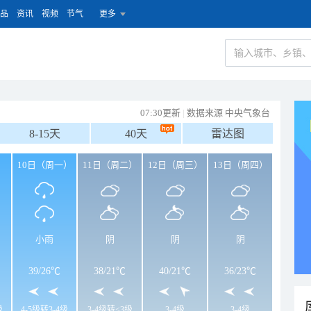
品
资讯
视频
节气
更多
07:30更新
|
数据来源 中央气象台
8-15天
40天
雷达图
）
10日（周一）
11日（周二）
12日（周三）
13日（周四）
小雨
阴
阴
阴
39
/
26℃
38
/
21℃
40
/
21℃
36
/
23℃
级
4-5级转3-4级
3-4级转<3级
3-4级
3-4级