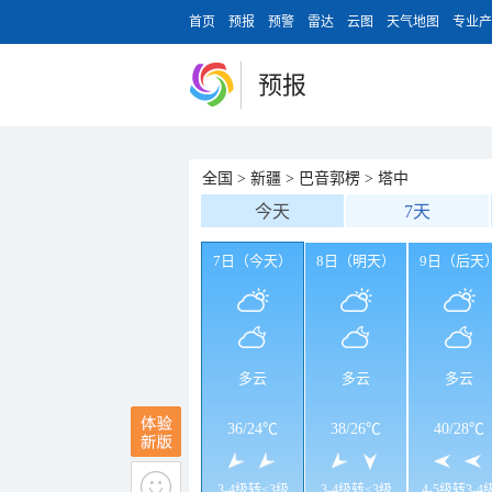
首页
预报
预警
雷达
云图
天气地图
专业产
预报
全国
>
新疆
>
巴音郭楞
>
塔中
今天
7天
7日（今天）
8日（明天）
9日（后天
多云
多云
多云
36
/
24℃
38
/
26℃
40
/
28℃
3-4级转<3级
3-4级转<3级
4-5级转3-4