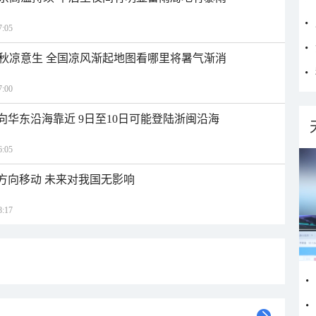
:05
秋凉意生 全国凉风渐起地图看哪里将暑气渐消
:00
向华东沿海靠近 9日至10日可能登陆浙闽沿海
:05
北方向移动 未来对我国无影响
:17