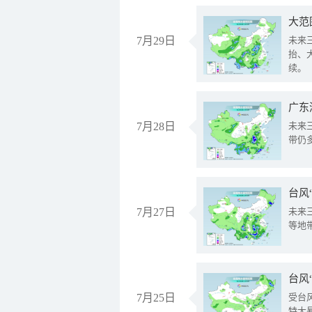
大范
7月29日
未来
抬、
续。
广东
7月28日
未来
带仍
台风
7月27日
未来
等地
台风
7月25日
受台
特大