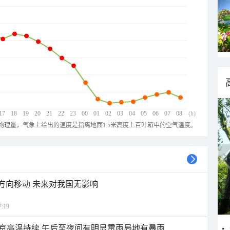
17
18
19
20
21
22
23
00
01
02
03
04
05
06
07
08
(h)
物理量，气象上给出的温度是指离地面1.5米高度上百叶箱中的空气温度。
北方向移动 未来对我国无影响
:19
京高温持续 午后至夜间有明显雷雨局地有暴雨