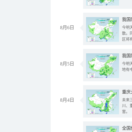
8月6日
今明
散。
区将
我国
8月5日
今明
地有
重庆
8月4日
未来
川、
害。
全国