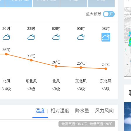
蓝天预报
20时
23时
02时
05时
08时
36℃
31℃
26℃
25℃
24℃
北风
东北风
北风
东北风
东北风
3-4级
<3级
<3级
<3级
<3级
温度
相对湿度
降水量
风力风向
最高气温: 38.4℃ , 最低气温: 26℃