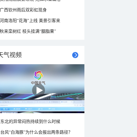
广西钦州雨后双彩虹现身
河南洛阳“花海”上线 美景引客来
秋来栾树红 枝头挂满“胭脂果”
天气视频
东北的异常闷热持续到什么时候
台风“白海豚”为什么会报出两条路径？