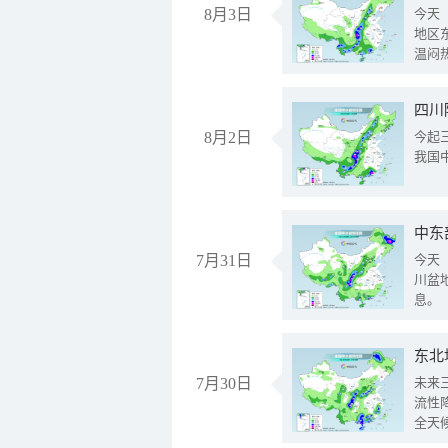
8月3日
今天
地区
温闷
8月2日
今起
我国
中东
7月31日
今天
川盆
息。
东北
7月30日
未来
流性
全天