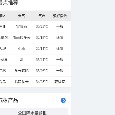
景点推荐
景区
天气
气温
旅游指数
三亚
雷阵雨
30/25℃
一般
九寨沟
阵雨转多云
32/18℃
适宜
大理
小雨
22/14℃
适宜
张家界
晴
35/24℃
一般
桂林
多云转晴
35/26℃
一般
青岛
晴转多云
34/28℃
较适宜
气象产品
全国降水量预报