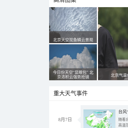
高清图集
北京天空现鱼鳞云景观
今日份天空“显眼包” 北
北京气温
京浓积云强势抢镜
重大天气事件
台风
8月7日
随着
高温