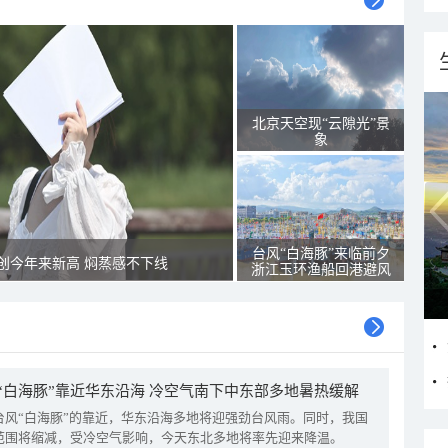
北京天空现“云隙光”景
象
台风“白海豚”来临前夕
创今年来新高 焖蒸感不下线
浙江玉环渔船回港避风
“白海豚”靠近华东沿海 冷空气南下中东部多地暑热缓解
台风“白海豚”的靠近，华东沿海多地将迎强劲台风雨。同时，我国
范围将缩减，受冷空气影响，今天东北多地将率先迎来降温。