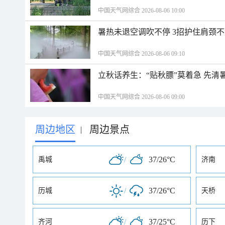
中国天气网综合 2026-08-06 10:00
暑热未退空调吹不停 3招护住肩颈
中国天气网综合 2026-08-06 09:10
立秋话养生：“贴秋膘”莫着急 先清
中国天气网综合 2026-08-06 09:00
周边地区
周边景点
|
/
37/26°C
禹城
济南
/
37/26°C
历城
天桥
/
37/25°C
齐河
历下