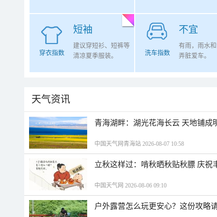
短袖
不宜
建议穿短衫、短裤等
有雨，雨水和
穿衣指数
洗车指数
清凉夏季服装。
弄脏爱车。
天气资讯
青海湖畔：湖光花海长云 天地铺成
中国天气网青海站 2026-08-07 10:58
立秋这样过：啃秋晒秋贴秋膘 庆祝
中国天气网 2026-08-06 09:10
户外露营怎么玩更安心？这份攻略