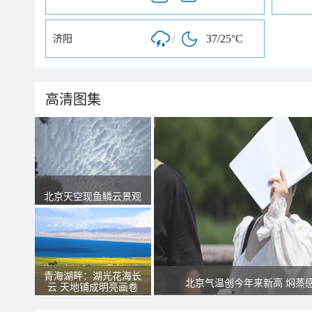
/
37/25°C
济阳
高清图集
北京天空现鱼鳞云景观
青海湖畔：湖光花海长
北京气温创今年来新高 焖蒸
云 天地铺成明亮画卷