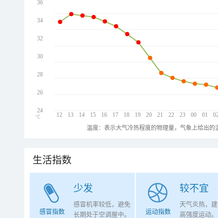
36
34
32
30
28
26
24
12
13
14
15
16
17
18
19
20
21
22
23
00
01
0
℃
温度：表示大气冷热程度的物理量，气象上给出的温
生活指数
少发
较不宜
感冒机率较低，避免
天气炎热，建
感冒指数
运动指数
长期处于空调屋中。
高强度运动。