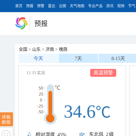
首页
预报
预警
雷达
云图
天气地图
专业产品
资讯
视频
节气
预报
全国
>
山东
>
济南
>
槐荫
今天
7天
8-15天
高温预警
12:35 实况
34.6
℃
东北风
2级
相对湿度
45%