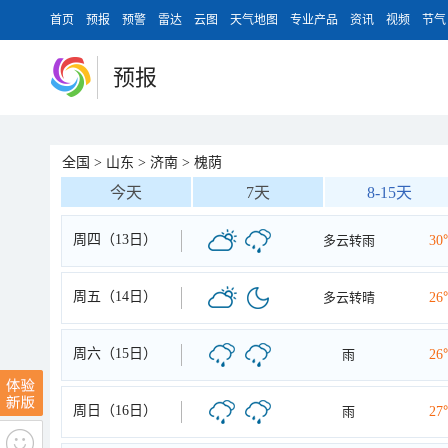
首页
预报
预警
雷达
云图
天气地图
专业产品
资讯
视频
节气
预报
全国
>
山东
>
济南
>
槐荫
今天
7天
8-15天
周四（13日）
多云转雨
30
周五（14日）
多云转晴
26
周六（15日）
雨
26
周日（16日）
雨
27