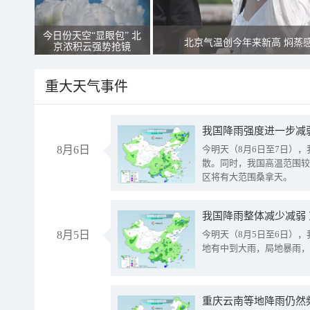
今日份天空“显眼包” 北
北京气温创今年来新高 焖蒸
京浓积云强势抢镜
重大天气事件
8月6日
今明天（8月6日至7日）
散。同时，我国高温范围较
区将有大范围桑拿天。
我国降雨整体减少减弱
8月5日
今明天（8月5日至6日）
地有中到大雨，局地暴雨，
重庆云南等地降雨仍然