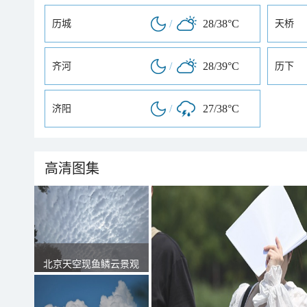
/
28/38°C
历城
天桥
/
28/39°C
齐河
历下
/
27/38°C
济阳
高清图集
北京天空现鱼鳞云景观