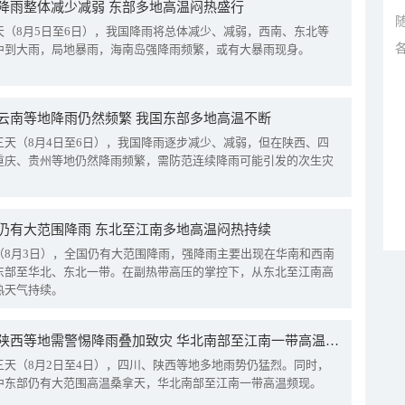
降雨整体减少减弱 东部多地高温闷热盛行
天（8月5日至6日），我国降雨将总体减少、减弱，西南、东北等
中到大雨，局地暴雨，海南岛强降雨频繁，或有大暴雨现身。
云南等地降雨仍然频繁 我国东部多地高温不断
三天（8月4日至6日），我国降雨逐步减少、减弱，但在陕西、四
重庆、贵州等地仍然降雨频繁，需防范连续降雨可能引发的次生灾
仍有大范围降雨 东北至江南多地高温闷热持续
（8月3日），全国仍有大范围降雨，强降雨主要出现在华南和西南
东部至华北、东北一带。在副热带高压的掌控下，从东北至江南高
热天气持续。
四川陕西等地需警惕降雨叠加致灾 华北南部至江南一带高温频现
三天（8月2日至4日），四川、陕西等地多地雨势仍猛烈。同时，
中东部仍有大范围高温桑拿天，华北南部至江南一带高温频现。