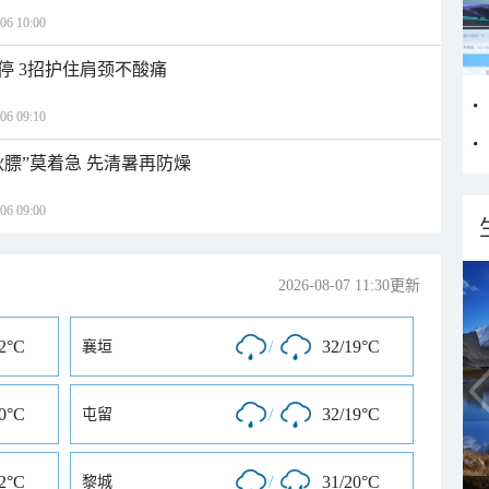
 10:00
停 3招护住肩颈不酸痛
 09:10
秋膘”莫着急 先清暑再防燥
 09:00
2026-08-07 11:30更新
22°C
/
32/19°C
襄垣
20°C
/
32/19°C
屯留
22°C
/
31/20°C
黎城