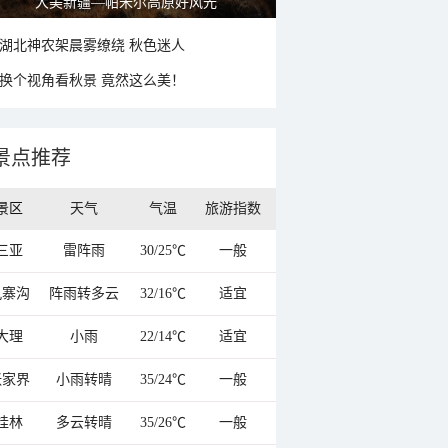
大美新疆—帕米尔高原好风光
湖北神农架晨雾缭绕 秋色迷人
换个视角看秋景 竟然这么美！
景点推荐
景区
天气
气温
旅游指数
三亚
雷阵雨
30/25℃
一般
九寨沟
阵雨转多云
32/16℃
适宜
大理
小雨
22/14℃
适宜
张家界
小雨转晴
35/24℃
一般
桂林
多云转晴
35/26℃
一般