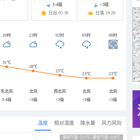
3-4级
<3级
日出 05:36
日落 19:26
20时
23时
02时
05时
08时
31℃
28℃
25℃
23℃
23℃
东北风
北风
西北风
北风
北风
3-4级
<3级
<3级
<3级
<3级
温度
相对湿度
降水量
风力风向
最高气温: 33.1℃ , 最低气温: 23.8℃