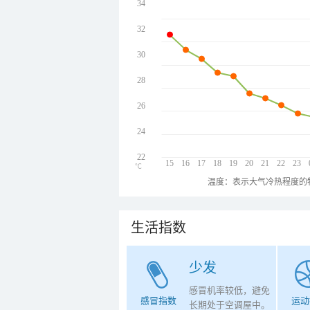
34
32
30
28
26
24
22
15
16
17
18
19
20
21
22
23
℃
温度：表示大气冷热程度的
生活指数
少发
感冒机率较低，避免
感冒指数
运动
长期处于空调屋中。