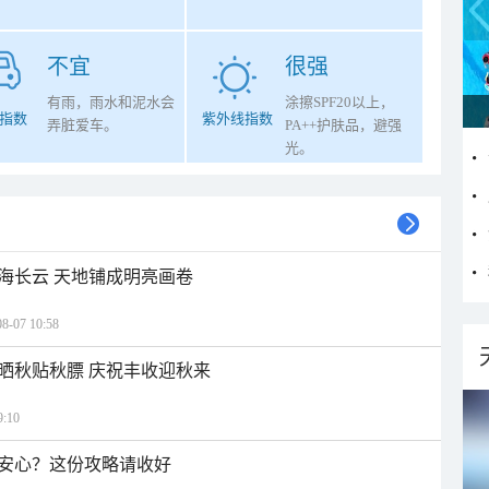
不宜
很强
有雨，雨水和泥水会
涂擦SPF20以上，
指数
紫外线指数
弄脏爱车。
PA++护肤品，避强
光。
海长云 天地铺成明亮画卷
07 10:58
晒秋贴秋膘 庆祝丰收迎秋来
:10
安心？这份攻略请收好