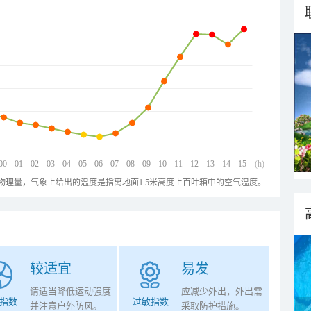
00
01
02
03
04
05
06
07
08
09
10
11
12
13
14
15
(h)
物理量，气象上给出的温度是指离地面1.5米高度上百叶箱中的空气温度。
较适宜
易发
请适当降低运动强度
应减少外出，外出需
指数
过敏指数
并注意户外防风。
采取防护措施。