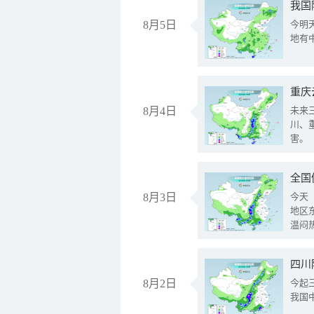
我国
8月5日
今明
地有
重庆
8月4日
未来
川、
害。
全国
8月3日
今天
地区
温闷
8月2日
今起
我国