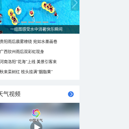
一组图感受水中消暑快乐瞬间
贵阳雨后晨雾缭绕 宛如水墨画卷
广西钦州雨后双彩虹现身
河南洛阳“花海”上线 美景引客来
秋来栾树红 枝头挂满“胭脂果”
天气视频