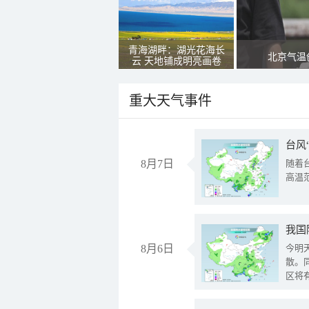
青海湖畔：湖光花海长
北京气温
云 天地铺成明亮画卷
重大天气事件
台风
8月7日
随着
高温
8月6日
今明
散。
区将