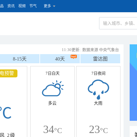
品
资讯
视频
节气
更多
11:30更新
|
数据来源 中央气象台
8-15天
40天
雷达图
电预警
7日白天
7日夜间
多云
大雨
℃
34
23
°C
°C
风
2级