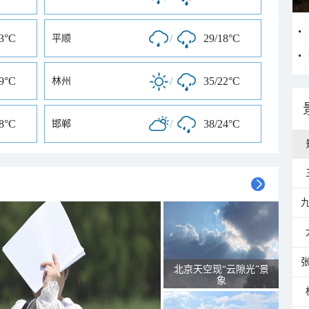
23°C
/
29/18°C
平顺
19°C
/
35/22°C
林州
18°C
/
38/24°C
邯郸
北京天空现“云隙光”景
象