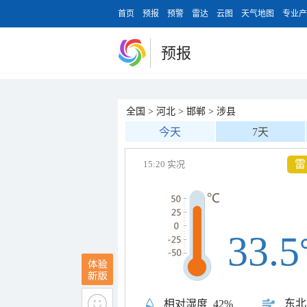
首页
预报
预警
雷达
云图
天气地图
专业产
预报
全国
>
河北
>
邯郸
>
涉县
今天
7天
雷
15:20 实况
33.5
东北
相对湿度
42%