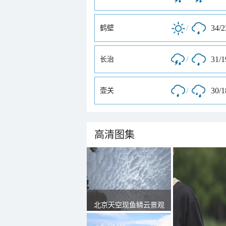
/
34/
鹤壁
/
31/
长治
/
30/
壶关
高清图集
北京天空现鱼鳞云景观