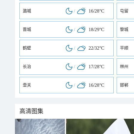
/
16/28°C
潞城
屯留
/
18/29°C
晋城
黎城
/
22/32°C
鹤壁
平顺
/
17/28°C
长治
林州
/
16/28°C
壶关
邯郸
高清图集