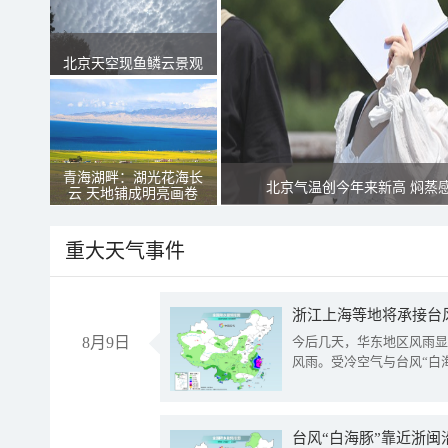
北京天空现鱼鳞云景观
青海湖畔：湖光花海长
北京气温创今年来新高 焖蒸
云 天地铺成明亮画卷
重大天气事件
浙江上海等地将承接台风
8月9日
今后几天，华东地区风雨显
风雨。受冷空气与台风“白
台风“白海豚”靠近浙闽