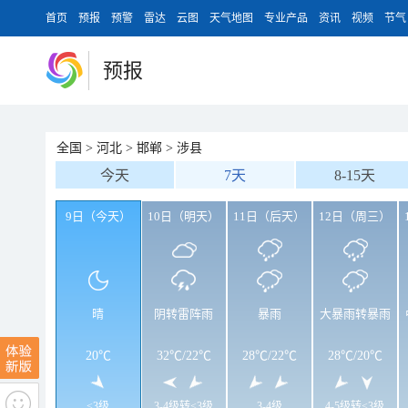
首页
预报
预警
雷达
云图
天气地图
专业产品
资讯
视频
节气
预报
全国
>
河北
>
邯郸
>
涉县
今天
7天
8-15天
9日（今天）
10日（明天）
11日（后天）
12日（周三）
晴
阴转雷阵雨
暴雨
大暴雨转暴雨
20℃
32℃
/
22℃
28℃
/
22℃
28℃
/
20℃
<3级
3-4级转<3级
3-4级
4-5级转<3级