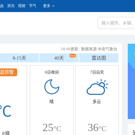
品
资讯
视频
节气
更多
18:00更新
|
数据来源 中央气象台
8-15天
40天
雷达图
风预警
6日夜间
7日白天
晴
多云
℃
25
36
°C
°C
0级