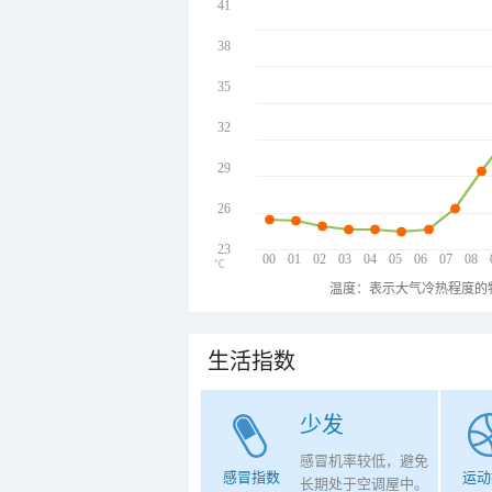
41
38
35
32
29
26
23
00
01
02
03
04
05
06
07
08
℃
温度：表示大气冷热程度的
生活指数
少发
感冒机率较低，避免
感冒指数
运动
长期处于空调屋中。