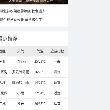
大美新疆—帕米尔高原好风光
湖北神农架晨雾缭绕 秋色迷人
换个视角看秋景 竟然这么美！
景点推荐
景区
天气
气温
旅游指数
三亚
雷阵雨
25/29℃
一般
九寨沟
多云转阵雨
16/26℃
适宜
大理
阵雨转小雨
14/21℃
适宜
张家界
小雨
22/34℃
适宜
桂林
多云
26/35℃
适宜