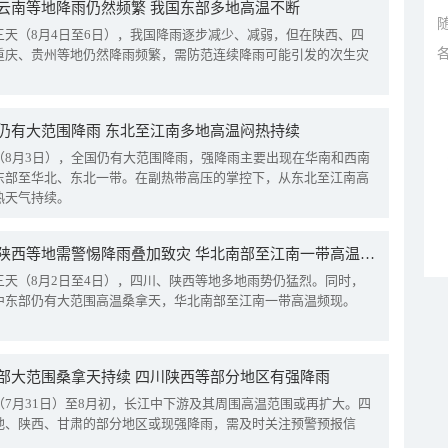
云南等地降雨仍然频繁 我国东部多地高温不断
三天（8月4日至6日），我国降雨逐步减少、减弱，但在陕西、四
重庆、贵州等地仍然降雨频繁，需防范连续降雨可能引发的次生灾
仍有大范围降雨 东北至江南多地高温闷热持续
（8月3日），全国仍有大范围降雨，强降雨主要出现在华南和西南
东部至华北、东北一带。在副热带高压的掌控下，从东北至江南高
热天气持续。
四川陕西等地需警惕降雨叠加致灾 华北南部至江南一带高温频现
三天（8月2日至4日），四川、陕西等地多地雨势仍猛烈。同时，
中东部仍有大范围高温桑拿天，华北南部至江南一带高温频现。
部大范围桑拿天持续 四川陕西等部分地区有强降雨
（7月31日）至8月初，长江中下游及其周围高温范围或再扩大。四
地、陕西、甘肃的部分地区或现强降雨，需及时关注预警预报信