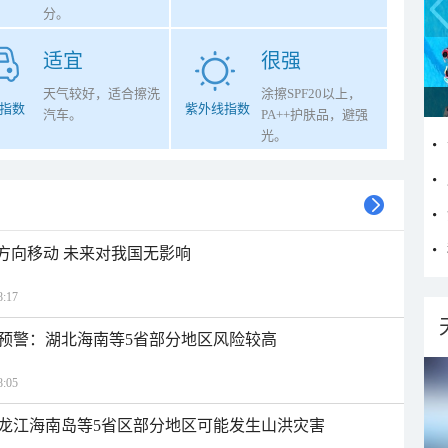
分。
适宜
很强
天气较好，适合擦洗
涂擦SPF20以上，
指数
紫外线指数
汽车。
PA++护肤品，避强
光。
北方向移动 未来对我国无影响
:17
预警：湖北海南等5省部分地区风险较高
:05
龙江海南岛等5省区部分地区可能发生山洪灾害