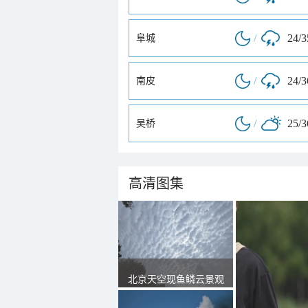
/
24/
阜城
/
24/
南皮
/
25/
吴桥
高清图集
北京天空现鱼鳞云景观