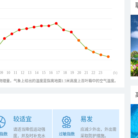
09
10
11
12
13
14
15
16
17
18
19
20
21
22
23
(h)
物理量，气象上给出的温度是指离地面1.5米高度上百叶箱中的空气温度。
较适宜
易发
请适当降低运动强
应减少外出，外出需
指数
过敏指数
度，并及时补充水
采取防护措施。