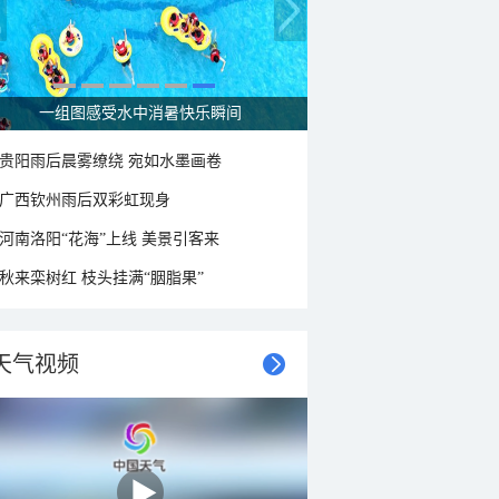
一组图感受水中消暑快乐瞬间
贵阳雨后晨雾缭绕 宛如水墨画卷
广西钦州雨后双彩虹现身
河南洛阳“花海”上线 美景引客来
秋来栾树红 枝头挂满“胭脂果”
天气视频