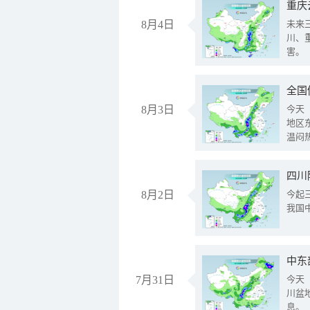
重庆
8月4日
未来
川、
害。
全国
8月3日
今天
地区
温闷
8月2日
今起
我国
中东
7月31日
今天
川盆
息。