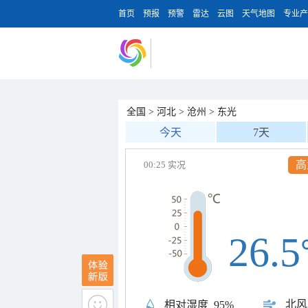
首页
预报
预警
雷达
云图
天气地图
专业产
全国
>
河北
>
沧州
>
东光
今天
7天
大
00:25 实况
26.5
北风
相对湿度
95%