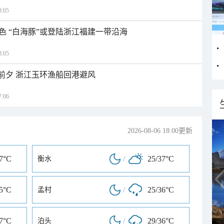
:05
色 “白海豚”或登陆浙江福建一带沿海
:05
临前夕 浙江玉环渔船回港避风
:06
2026-08-06 18:00更新
37°C
/
25/37°C
衡水
35°C
/
25/36°C
孟村
37°C
/
29/36°C
泊头