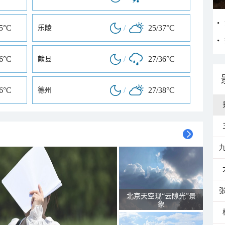
35°C
/
25/37°C
乐陵
36°C
/
27/36°C
献县
36°C
/
27/38°C
德州
北京天空现“云隙光”景
象