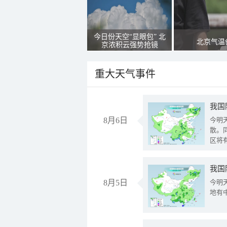
今日份天空“显眼包” 北
北京气温
京浓积云强势抢镜
重大天气事件
8月6日
今明
散。
区将
我国
8月5日
今明
地有