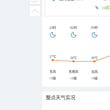
14优
23时
02时
05时
27℃
26℃
26℃
东风
东南风
北风
<3级
<3级
<3级
整点天气实况