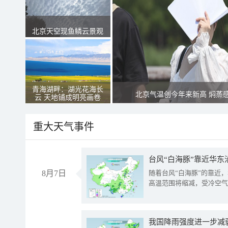
北京天空现鱼鳞云景观
青海湖畔：湖光花海长
北京气温创今年来新高 焖蒸
云 天地铺成明亮画卷
重大天气事件
台风“白海豚”靠近华东
8月7日
随着台风“白海豚”的靠近
高温范围将缩减，受冷空气