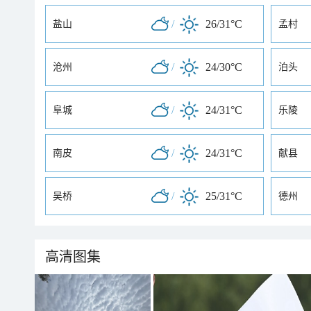
/
26/31°C
盐山
孟村
/
24/30°C
沧州
泊头
/
24/31°C
阜城
乐陵
/
24/31°C
南皮
献县
/
25/31°C
吴桥
德州
高清图集