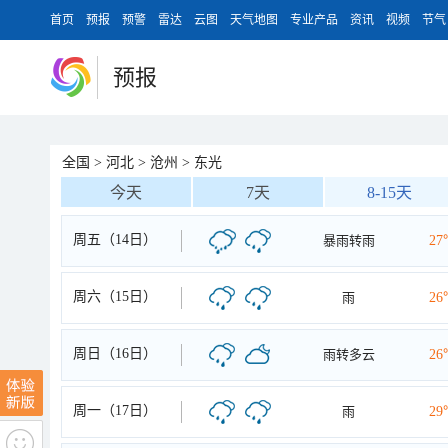
首页
预报
预警
雷达
云图
天气地图
专业产品
资讯
视频
节气
预报
全国
>
河北
>
沧州
>
东光
今天
7天
8-15天
周五（14日）
暴雨转雨
27
周六（15日）
雨
26
周日（16日）
雨转多云
26
周一（17日）
雨
29