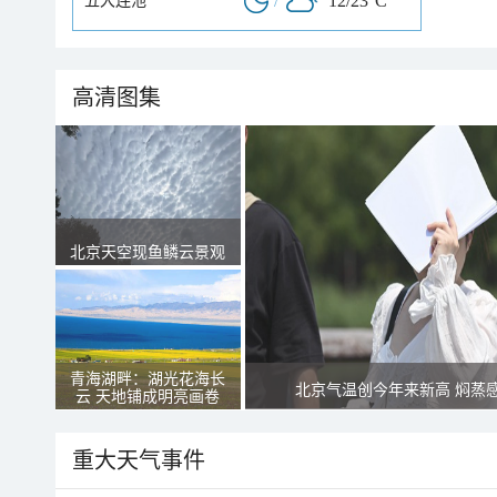
/
12/23°C
五大连池
高清图集
北京天空现鱼鳞云景观
青海湖畔：湖光花海长
北京气温创今年来新高 焖蒸
云 天地铺成明亮画卷
重大天气事件