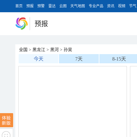
首页
预报
预警
雷达
云图
天气地图
专业产品
资讯
视频
节气
预报
全国
>
黑龙江
>
黑河
>
孙吴
今天
7天
8-15天