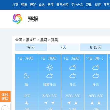
首页
预报
预警
雷达
云图
天气地图
专业产品
资讯
视频
节气
预报
全国
>
黑龙江
>
黑河
>
孙吴
今天
7天
8-15天
7日（今天）
8日（明天）
9日（后天）
10日（周一）
晴
晴转多云
多云
多云
10℃
22℃
/
13℃
25℃
/
15℃
26℃
/
15℃
<3级
<3级
3-4级
<3级