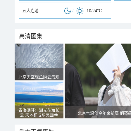
/
10/24°C
五大连池
高清图集
北京天空现鱼鳞云景观
青海湖畔：湖光花海长
北京气温创今年来新高 焖蒸
云 天地铺成明亮画卷