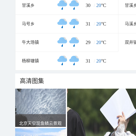
30
/
20
°C
甘溪乡
甘溪
31
/
20
°C
马号乡
马溪
29
/
20
°C
牛大场镇
双井
31
/
20
°C
杨柳塘镇
高清图集
北京天空现鱼鳞云景观