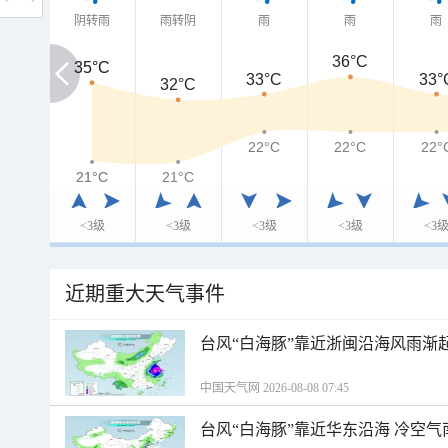
阴转雨
雨转阴
雨
雨
雨
36°C
35°C
35°C
33°C
33°
32°C
22°C
22°C
22°
21°C
21°C
21°C
<3级
<3级
<3级
<3级
<3
近期重大天气事件
台风“白海豚”靠近浙闽沿海风雨渐
中国天气网 2026-08-08 07:45
台风“白海豚”靠近华东沿海 冷空