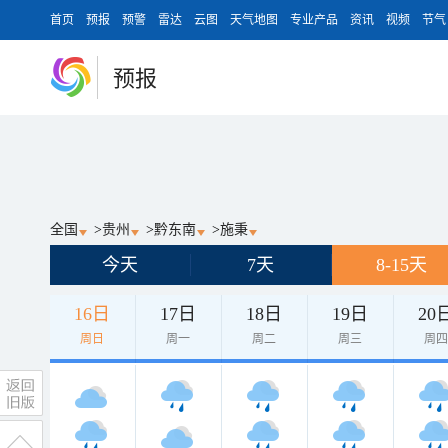
首页
预报
预警
雷达
云图
天气地图
专业产品
资讯
视频
节气
预报
全国
>
贵州
>
黔东南
>
施秉
今天
7天
8-15天
16日
17日
18日
19日
20
周日
周一
周二
周三
周