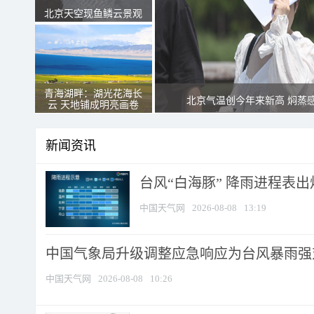
北京天空现鱼鳞云景观
青海湖畔：湖光花海长
北京气温创今年来新高 焖蒸
云 天地铺成明亮画卷
新闻资讯
台风“白海豚” 降雨进程表出炉
中国天气网
2026-08-08
13:19
中国气象局升级调整应急响应为台风暴雨强
中国天气网
2026-08-08
10:26