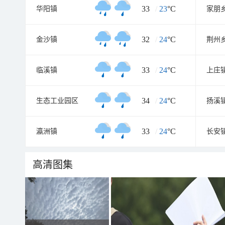
33
/
23
°C
华阳镇
家朋
32
/
24
°C
金沙镇
荆州
33
/
24
°C
临溪镇
上庄
34
/
24
°C
生态工业园区
扬溪
33
/
24
°C
瀛洲镇
长安
高清图集