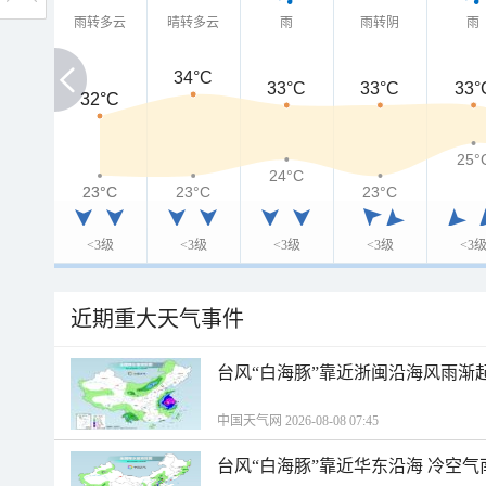
雨转多云
晴转多云
雨
雨转阴
雨
34°C
33°C
33°C
33°
32°C
32°C
25°
24°C
23°C
23°C
23°C
23°C
<3级
<3级
<3级
<3级
<3
近期重大天气事件
台风“白海豚”靠近浙闽沿海风雨渐
中国天气网 2026-08-08 07:45
台风“白海豚”靠近华东沿海 冷空