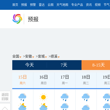
首页
预报
预警
雷达
云图
天气地图
专业产品
资讯
视频
节气
预报
全国
>
安徽
>
宣城
>
绩溪
今天
7天
8-15天
15日
16日
17日
18日
19
周六
周日
周一
周二
周