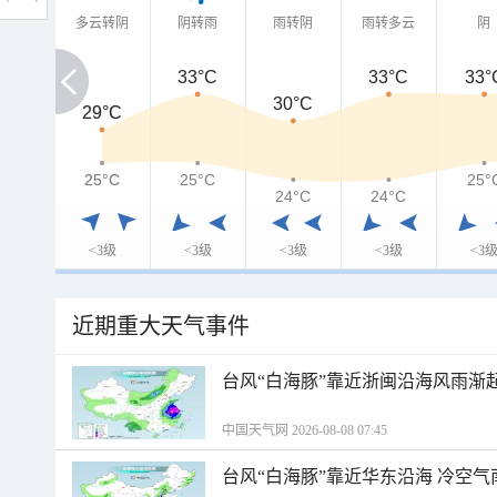
多云转阴
阴转雨
雨转阴
雨转多云
阴
33°C
33°C
33°
30°C
29°C
29°C
25°C
25°C
25°C
25°
24°C
24°C
<3级
<3级
<3级
<3级
<3
近期重大天气事件
台风“白海豚”靠近浙闽沿海风雨渐
中国天气网 2026-08-08 07:45
台风“白海豚”靠近华东沿海 冷空