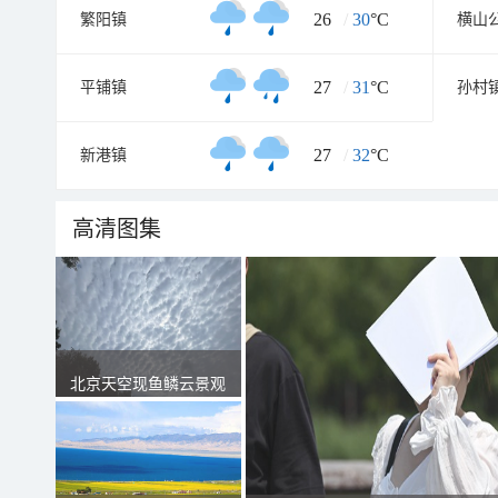
26
/
30
°C
繁阳镇
横山
27
/
31
°C
平铺镇
孙村
27
/
32
°C
新港镇
高清图集
北京天空现鱼鳞云景观