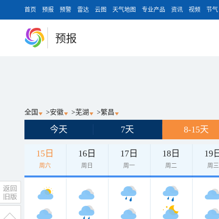
首页
预报
预警
雷达
云图
天气地图
专业产品
资讯
视频
节气
预报
全国
>
安徽
>
芜湖
>
繁昌
今天
7天
8-15天
15日
16日
17日
18日
19
周六
周日
周一
周二
周