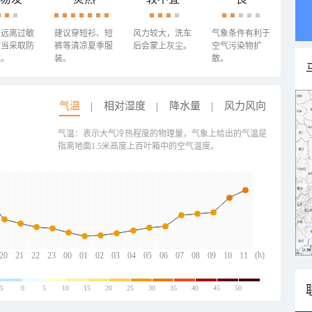
需远离过敏
建议穿短衫、短
风力较大，洗车
气象条件有利于
适当采取防
裤等清凉夏季服
后会蒙上灰尘。
空气污染物扩
施。
装。
散。
气温
相对湿度
降水量
风力风向
气温：表示大气冷热程度的物理量，气象上给出的气温是
指离地面1.5米高度上百叶箱中的空气温度。
(h)
20
21
22
23
00
01
02
03
04
05
06
07
08
09
10
11
-5
0
5
10
15
20
25
30
35
40
45
50