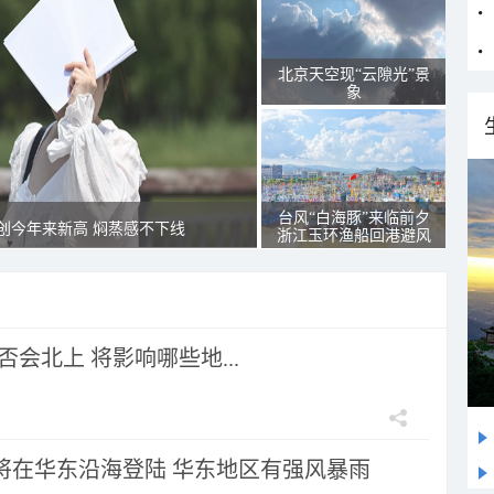
北京天空现“云隙光”景
象
台风“白海豚”来临前夕
创今年来新高 焖蒸感不下线
浙江玉环渔船回港避风
会北上 将影响哪些地...
”将在华东沿海登陆 华东地区有强风暴雨