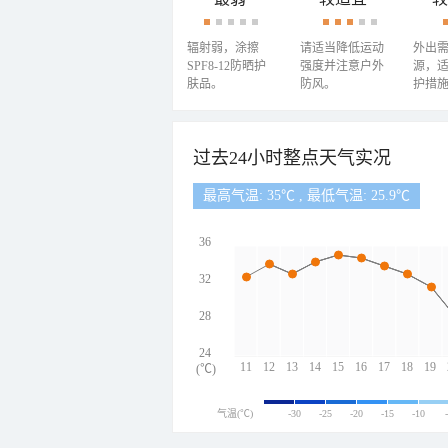
辐射弱，涂擦
请适当降低运动
外出
SPF8-12防晒护
强度并注意户外
源，
肤品。
防风。
护措
过去24小时整点天气实况
最高气温: 35℃ , 最低气温: 25.9℃
36
32
28
24
11
12
13
14
15
16
17
18
19
(℃)
气温(℃)
-30
-25
-20
-15
-10