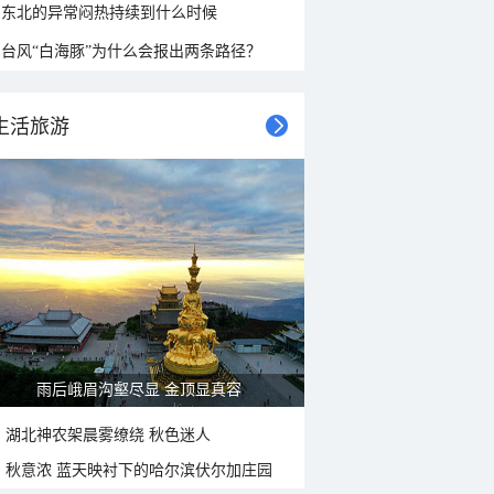
东北的异常闷热持续到什么时候
台风“白海豚”为什么会报出两条路径？
生活旅游
雨后峨眉沟壑尽显 金顶显真容
湖北神农架晨雾缭绕 秋色迷人
秋意浓 蓝天映衬下的哈尔滨伏尔加庄园