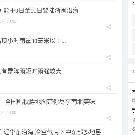
可能于9日至10日登陆浙闽沿海
07
10:05
小时雨量30毫米以上...
天有雷阵雨短时雨强较大
拨
节！ 全国贴秋膘地图带你尽享南北美味
07
08:00
靠近华东沿海 冷空气南下中东部多地暑...