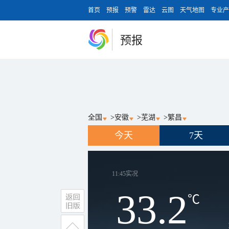
首页
预报
预警
雷达
云图
天气地图
专业产
预报
全国
>
安徽
>
芜湖
>
繁昌
今天
7天
11:45
实况
33.2
℃