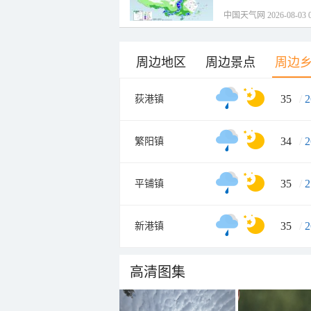
中国天气网 2026-08-03 0
周边地区
周边景点
周边
35
/
2
荻港镇
34
/
2
繁阳镇
35
/
2
平铺镇
35
/
2
新港镇
高清图集