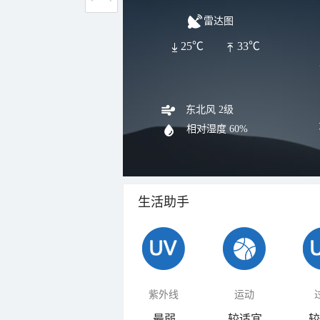
雷达图
25℃
33℃
东北风 2级
相对湿度
60%
生活助手
紫外线
运动
最弱
较适宜
较