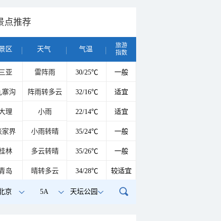
景点推荐
旅游
景区
天气
气温
指数
三亚
雷阵雨
30/25℃
一般
九寨沟
阵雨转多云
32/16℃
适宜
大理
小雨
22/14℃
适宜
张家界
小雨转晴
35/24℃
一般
桂林
多云转晴
35/26℃
一般
青岛
晴转多云
34/28℃
较适宜
北京
5A
天坛公园