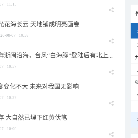
07
11:15
光花海长云 天地铺成明亮画卷
26-08-07
10:58
浙闽沿海，台风“白海豚”登陆后有北上...
07
10:57
强度变化不大 未来对我国无影响
07
10:27
存 大自然已埋下红黄伏笔
07
10:09