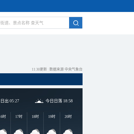
11:30更新
|
数据来源 中央气象台
日日出
05:27
今日日落
18:58
16时
17时
18时
19时
20时
21时
22时
23时
0