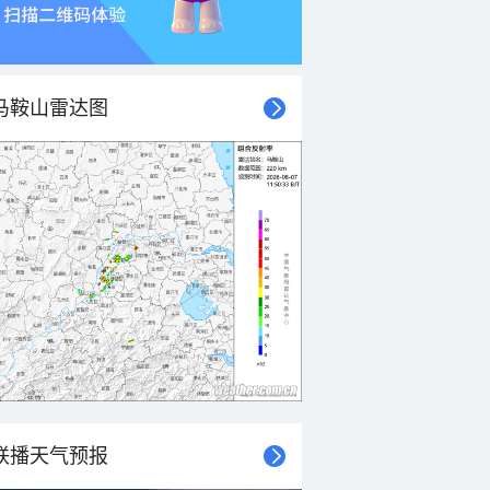
马鞍山雷达图
联播天气预报