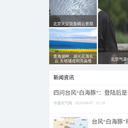
北京天空现鱼鳞云景观
青海湖畔：湖光花海长
北京气温
云 天地铺成明亮画卷
新闻资讯
四问台风“白海豚”：登陆后是否
中国天气网
2026-08-07
11:20
台风“白海豚