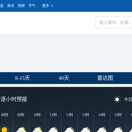
品
资讯
视频
节气
更多
8-15天
40天
雷达图
逐小时预报
今
08时
09时
10时
11时
12时
13时
14时
15时