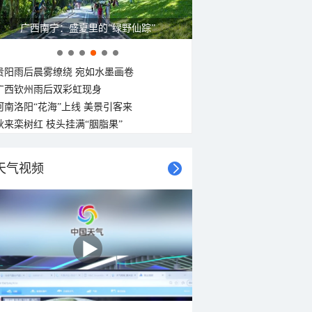
广西南宁：盛夏里的“绿野仙踪”
贵阳雨后晨雾缭绕 宛如水墨画卷
广西钦州雨后双彩虹现身
河南洛阳“花海”上线 美景引客来
秋来栾树红 枝头挂满“胭脂果”
天气视频