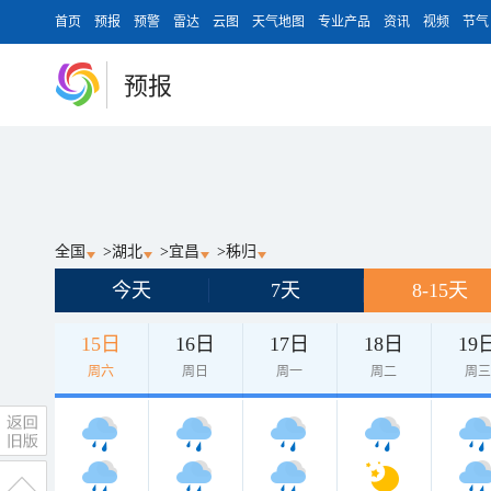
首页
预报
预警
雷达
云图
天气地图
专业产品
资讯
视频
节气
预报
全国
>
湖北
>
宜昌
>
秭归
今天
7天
8-15天
15日
16日
17日
18日
19
周六
周日
周一
周二
周