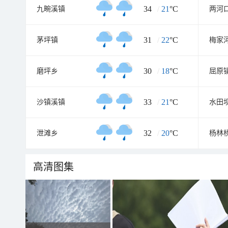
34
/
21
°C
九畹溪镇
两河
31
/
22
°C
茅坪镇
梅家
30
/
18
°C
磨坪乡
屈原
33
/
21
°C
沙镇溪镇
水田
32
/
20
°C
泄滩乡
杨林
高清图集