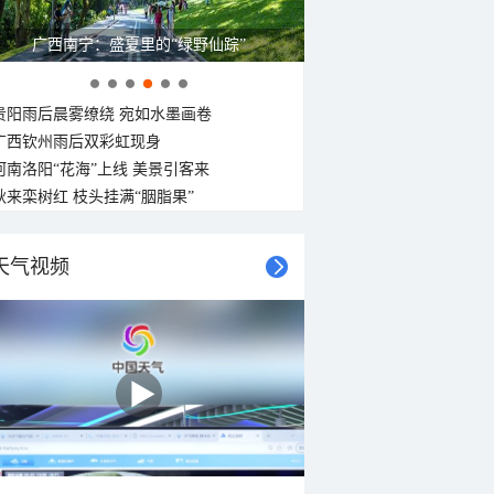
广西南宁：盛夏里的“绿野仙踪”
贵阳雨后晨雾缭绕 宛如水墨画卷
广西钦州雨后双彩虹现身
河南洛阳“花海”上线 美景引客来
秋来栾树红 枝头挂满“胭脂果”
天气视频