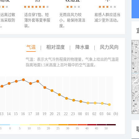
需远离过敏
适合穿T恤、短
无雨且风力较
易感人群应适当
适当采取防
薄外套等夏季服
小，易保持清洁
减少室外活动。
施。
装。
度。
气温
相对湿度
降水量
风力风向
气温：表示大气冷热程度的物理量，气象上给出的气温是
指离地面1.5米高度上百叶箱中的空气温度。
(h)
13
14
15
16
17
18
19
20
21
22
23
00
01
02
03
04
-5
0
5
10
15
20
25
30
35
40
45
50