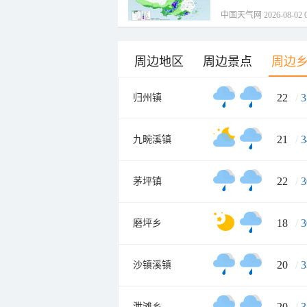
中国天气网 2026-08-02 0
周边地区
周边景点
周边
22
/
3
归州镇
21
/
3
九畹溪镇
22
/
3
茅坪镇
18
/
3
磨坪乡
20
/
3
沙镇溪镇
20
/
3
泄滩乡