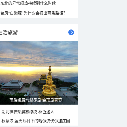
东北的异常闷热持续到什么时候
台风“白海豚”为什么会报出两条路径？
生活旅游
雨后峨眉沟壑尽显 金顶显真容
湖北神农架晨雾缭绕 秋色迷人
秋意浓 蓝天映衬下的哈尔滨伏尔加庄园