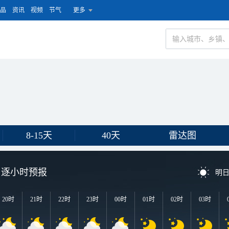
品
资讯
视频
节气
更多
8-15天
40天
雷达图
逐小时预报
明
20时
21时
22时
23时
00时
01时
02时
03时