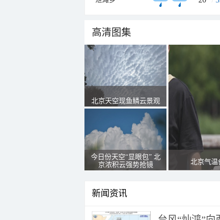
高清图集
北京天空现鱼鳞云景观
今日份天空“显眼包” 北
北京气温
京浓积云强势抢镜
新闻资讯
台风“灿鸿”