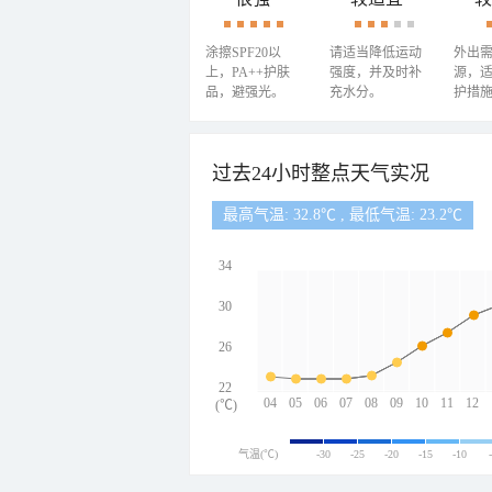
涂擦SPF20以
请适当降低运动
外出
上，PA++护肤
强度，并及时补
源，
品，避强光。
充水分。
护措
过去24小时整点天气实况
最高气温: 32.8℃ , 最低气温: 23.2℃
34
30
26
22
04
05
06
07
08
09
10
11
12
(℃)
气温(℃)
-30
-25
-20
-15
-10