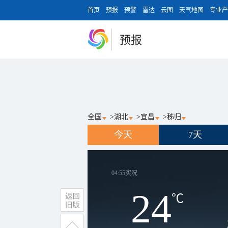
首页
预报
预警
雷达
云图
天气地图
专业产
预报
全国
>
湖北
>
宜昌
>
秭归
今天
7天
04:55
实况
24
℃