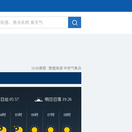
18:00更新
|
数据来源 中央气象台
日日出
05:57
明日日落
19:26
04时
05时
06时
07时
08时
09时
10时
11时
1