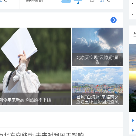
北京天空现“云隙光”景
象
台风“白海豚”来临前夕
创今年来新高 焖蒸感不下线
浙江玉环渔船回港避风
向西北方向移动 未来对我国无影响