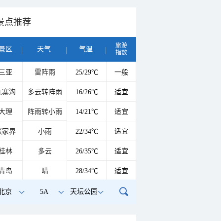
景点推荐
旅游
景区
天气
气温
指数
三亚
雷阵雨
25/29℃
一般
九寨沟
多云转阵雨
16/26℃
适宜
大理
阵雨转小雨
14/21℃
适宜
张家界
小雨
22/34℃
适宜
桂林
多云
26/35℃
适宜
青岛
晴
28/34℃
适宜
北京
5A
天坛公园