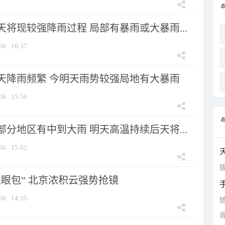
将现较强降雨过程 局部有暴雨或大暴雨...
06
16:37
天降雨频繁 今明天雨势较强局地有大暴雨
06
15:50
分地区有中到大雨 明天高温持续后天将...
06
15:02
拨
显眼包” 北京浓积云强势抢镜
06
14:35