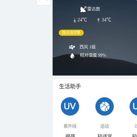
雷达图
24℃
34℃
强对流预警
西风 1级
相对湿度
99%
生活助手
紫外线
运动
很强
较适宜
较