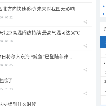
向西北方向快速移动 未来对我国无影响
06
07:22
天北京高温闷热持续 最高气温可达36℃
06
07:10
7日将移入东海 “鲸鱼”已登陆菲律...
06
06:05
生成了
05
20:33
热持续到什么时候