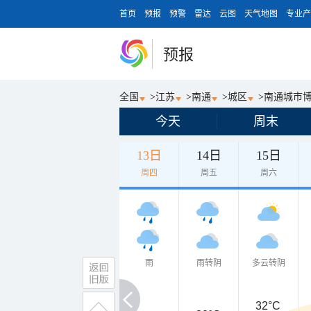
首页
预报
预警
雷达
云图
天气地图
专业产
预报
全国
>
江苏
>
南通
>
城区
>
南通城市
今天
周末
13日
14日
15日
周四
周五
周六
雨
雨转阴
多云转阴
32°C