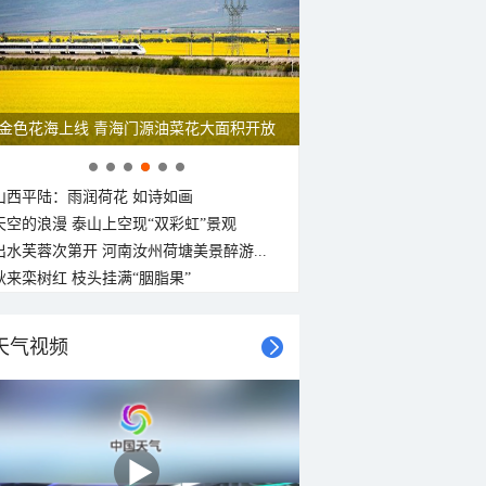
金色花海上线 青海门源油菜花大面积开放
山西平陆：雨润荷花 如诗如画
天空的浪漫 泰山上空现“双彩虹”景观
出水芙蓉次第开 河南汝州荷塘美景醉游...
秋来栾树红 枝头挂满“胭脂果”
天气视频