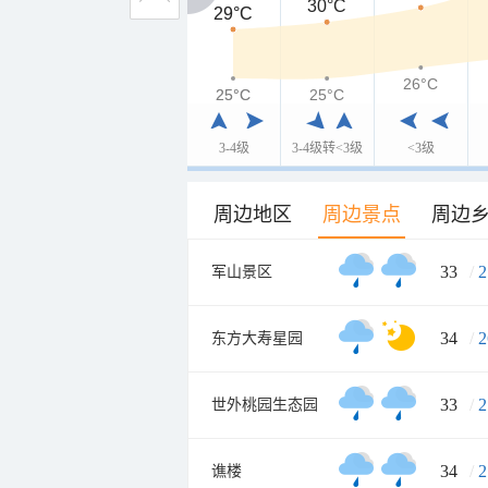
30°C
29°C
29°C
26°C
25°C
25°C
25°C
3-4级
3-4级转<3级
<3级
周边地区
周边景点
周边
33
/
2
军山景区
34
/
2
东方大寿星园
33
/
2
世外桃园生态园
34
/
2
谯楼