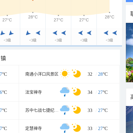
28°C
28°C
27°C
27°C
27°C
<3级
<3级
<3级
<3级
<3级
乡镇
7
°C
32
/
28
°C
南通小洋口风景区
6
°C
34
/
27
°C
法宝禅寺
7
°C
33
/
27
°C
苏中七战七捷纪念馆
7
°C
33
/
27
°C
定慧禅寺