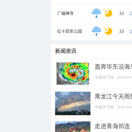
33
/
2
广福禅寺
33
/
2
红十四军公园
新闻资讯
直奔华东沿海！
中国天气网
2026-08-
黑龙江今天雨势
中国天气网
2026-08-
走进青海祁连