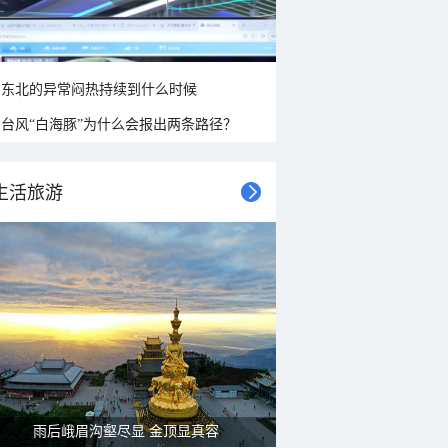
东北的异常闷热持续到什么时候
台风“白海豚”为什么会报出两条路径？
生活旅游
雨后峨眉沟壑尽显 金顶显真容