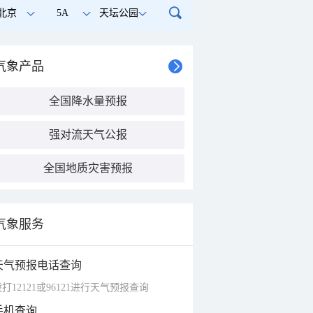
北京
5A
天坛公园
气象产品
全国降水量预报
强对流天气公报
全国地质灾害预报
气象服务
天气预报电话查询
打12121或96121进行天气预报查询
手机查询