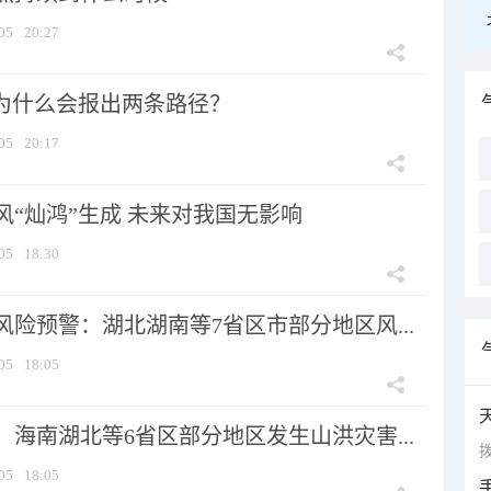
05
20:27
”为什么会报出两条路径？
05
20:17
风“灿鸿”生成 未来对我国无影响
05
18:30
险预警：湖北湖南等7省区市部分地区风...
05
18:05
海南湖北等6省区部分地区发生山洪灾害...
拨
05
18:05