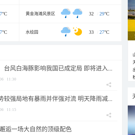
7
°C
32
/
29
°C
黄金海滩风景区
7
°C
33
/
27
°C
水绘园
台风白海豚影响我国已成定局 即将进入...
06
11:30
较强局地有暴雨并伴强对流 明天降雨减...
06
11:15
 邂逅一场大自然的顶级配色