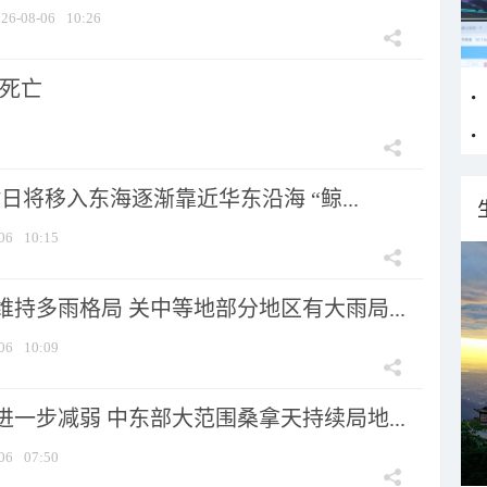
26-08-06
10:26
人死亡
7日将移入东海逐渐靠近华东沿海 “鲸...
06
10:15
持多雨格局 关中等地部分地区有大雨局...
06
10:09
一步减弱 中东部大范围桑拿天持续局地...
06
07:50