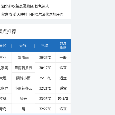
湖北神农架晨雾缭绕 秋色迷人
秋意浓 蓝天映衬下的哈尔滨伏尔加庄园
景点推荐
旅游
景区
天气
气温
指数
三亚
雷阵雨
30/25℃
一般
九寨沟
阵雨转多云
30/17℃
适宜
大理
阴转小雨
25/15℃
适宜
张家界
小雨转多云
32/21℃
适宜
桂林
多云
33/25℃
较适宜
青岛
晴
32/27℃
适宜