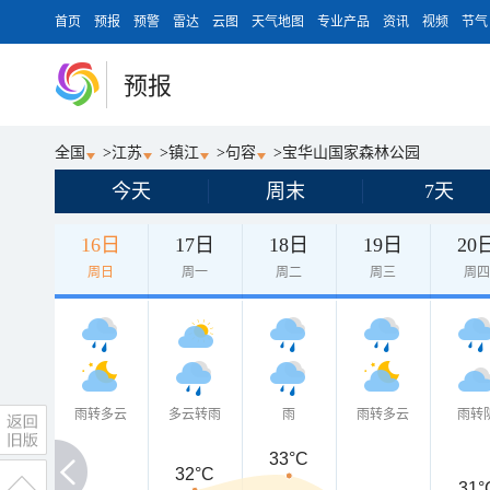
首页
预报
预警
雷达
云图
天气地图
专业产品
资讯
视频
节气
预报
全国
>
江苏
>
镇江
>
句容
>
宝华山国家森林公园
今天
周末
7天
16日
17日
18日
19日
20
周日
周一
周二
周三
周
雨转多云
多云转雨
雨
雨转多云
雨转
33°C
32°C
31°