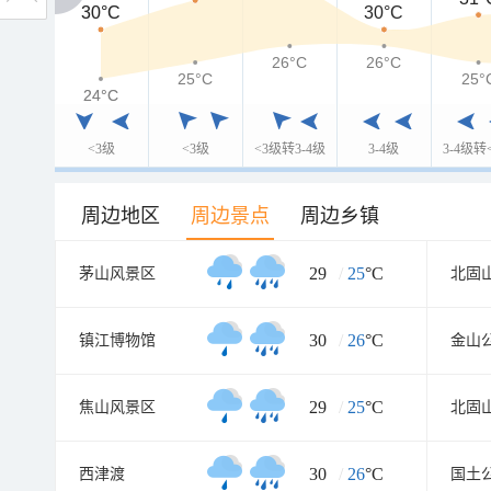
30°C
30°C
30°C
26°C
26°C
25°C
25°
24°C
24°C
<3级
<3级
<3级转3-4级
3-4级
3-4级转
周边地区
周边景点
周边乡镇
29
/
25
°C
茅山风景区
北固
30
/
26
°C
镇江博物馆
金山
29
/
25
°C
焦山风景区
北固
30
/
26
°C
西津渡
国土