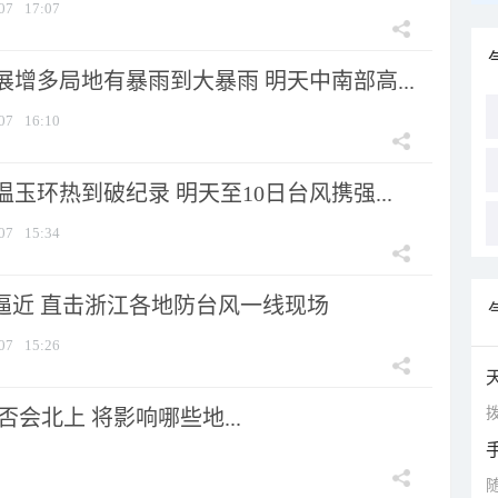
07
17:07
增多局地有暴雨到大暴雨 明天中南部高...
07
16:10
玉环热到破纪录 明天至10日台风携强...
07
15:34
”逼近 直击浙江各地防台风一线现场
07
15:26
拨
会北上 将影响哪些地...