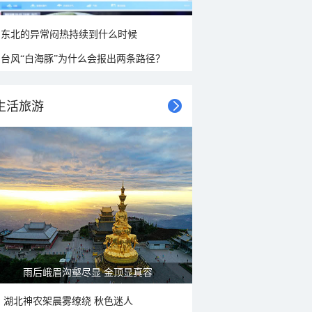
东北的异常闷热持续到什么时候
台风“白海豚”为什么会报出两条路径？
生活旅游
雨后峨眉沟壑尽显 金顶显真容
湖北神农架晨雾缭绕 秋色迷人