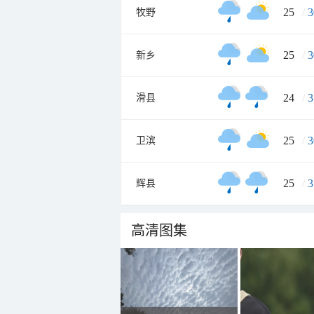
25
/
3
牧野
25
/
3
新乡
24
/
3
滑县
25
/
3
卫滨
25
/
3
辉县
高清图集