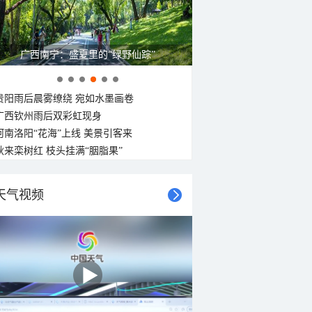
广西南宁：盛夏里的“绿野仙踪”
贵阳雨后晨雾缭绕 宛如水墨画卷
广西钦州雨后双彩虹现身
河南洛阳“花海”上线 美景引客来
秋来栾树红 枝头挂满“胭脂果”
天气视频