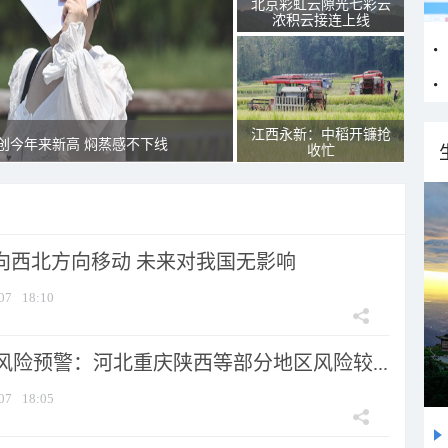
北京彩虹云隙光七彩云
浓积云接连上线
江西永新：中稻开镰抢
创今年来新高 焖蒸感不下线
收忙
将向西北方向移动 未来对我国无影响
07
18:10
风险预警：河北重庆陕西等部分地区风险较...
07
18:05