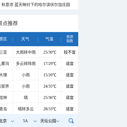
秋意浓 蓝天映衬下的哈尔滨伏尔加庄园
景点推荐
旅游
景区
天气
气温
指数
三亚
大雨转中雨
25/30℃
较不宜
九寨沟
多云转阵雨
17/29℃
适宜
大理
小雨
15/20℃
适宜
张家界
小雨
24/35℃
适宜
桂林
晴
25/36℃
适宜
青岛
晴转多云
28/33℃
适宜
北京
5A
天坛公园