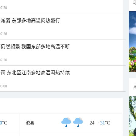
7:50
减弱 东部多地高温闷热盛行
7:56
仍然频繁 我国东部多地高温不断
7:56
雨 东北至江南多地高温闷热持续
8:00
0
°C
24
/
31
°C
浚县