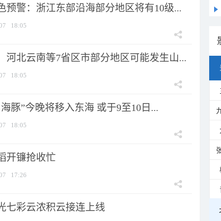
预警：浙江东部沿海部分地区将有10级...
07
18:05
河北云南等7省区市部分地区可能发生山...
07
18:05
海豚”今晚将移入东海 或于9至10日...
07
18:05
稻开镰抢收忙
07
17:26
光七彩云浓积云接连上线