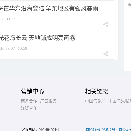
”将在华东沿海登陆 华东地区有强风暴雨
07
11:15
光花海长云 天地铺成明亮画卷
26-08-07
10:58
营销中心
相关链接
商务合作
广告服务
中国气象局
中国气象服
媒资合作
客服电话：
010-68409444
京ICP证010385-2号
京公网安备