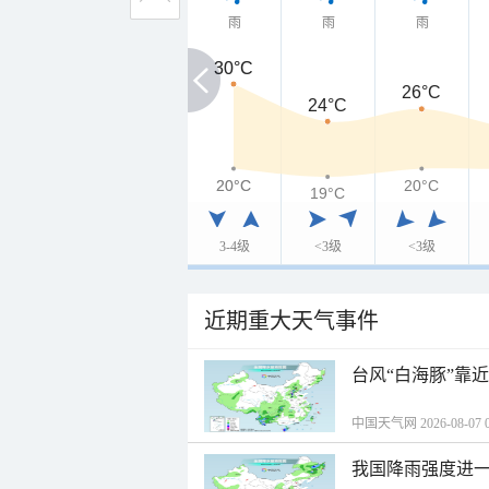
雨
雨
雨
30°C
30°C
26°C
24°C
20°C
20°C
20°C
19°C
3-4级
<3级
<3级
近期重大天气事件
台风“白海豚”靠
中国天气网 2026-08-07 0
我国降雨强度进一