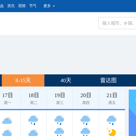
品
资讯
视频
节气
更多
8-15天
40天
雷达图
17日
18日
19日
20日
21日
周一
周二
周三
周四
周五