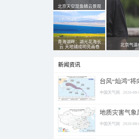
北京天空现鱼鳞云景观
青海湖畔：湖光花海长
北京气温
云 天地铺成明亮画卷
新闻资讯
台风“灿鸿”
中国天气网
2026-08-
地质灾害气象
中国天气网
2026-08-