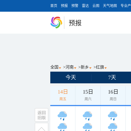
首页
预报
预警
雷达
云图
天气地图
专业产
预报
全国
>
河南
>
新乡
>
红旗
今天
7天
14日
15日
16日
周五
周六
周日