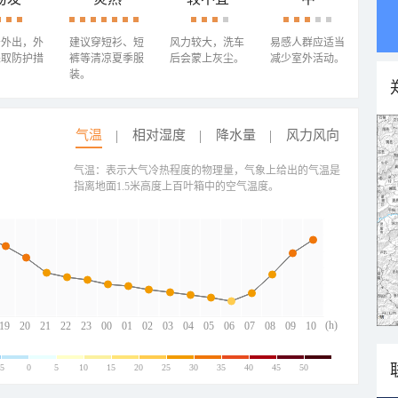
少外出，外
建议穿短衫、短
风力较大，洗车
易感人群应适当
采取防护措
裤等清凉夏季服
后会蒙上灰尘。
减少室外活动。
装。
气温
相对湿度
降水量
风力风向
气温：表示大气冷热程度的物理量，气象上给出的气温是
指离地面1.5米高度上百叶箱中的空气温度。
(h)
19
20
21
22
23
00
01
02
03
04
05
06
07
08
09
10
-5
0
5
10
15
20
25
30
35
40
45
50