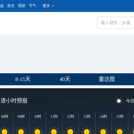
品
资讯
视频
节气
更多
8-15天
40天
雷达图
逐小时预报
今
08时
09时
10时
11时
12时
13时
14时
15时