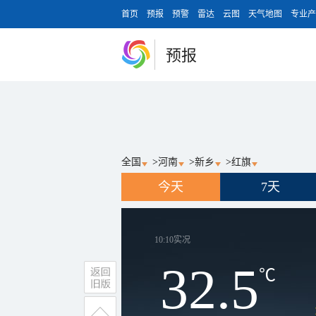
首页
预报
预警
雷达
云图
天气地图
专业产
预报
全国
>
河南
>
新乡
>
红旗
今天
7天
10:10
实况
32.5
℃