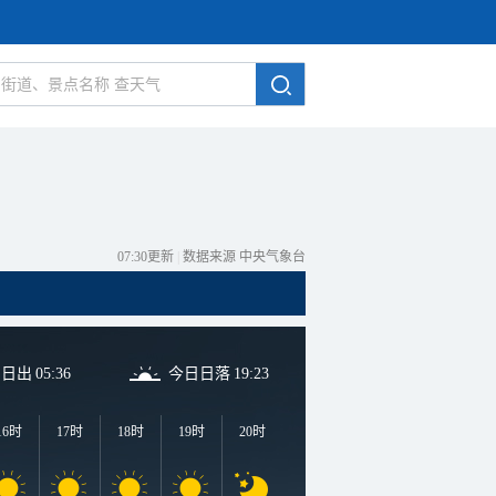
07:30更新
|
数据来源 中央气象台
日日出
05:36
今日日落
19:23
16时
17时
18时
19时
20时
21时
22时
23时
0