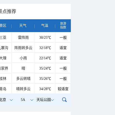
景点推荐
旅游
景区
天气
气温
指数
三亚
雷阵雨
30/25℃
一般
九寨沟
阵雨转多云
32/18℃
适宜
大理
小雨
22/14℃
适宜
张家界
晴
35/24℃
一般
桂林
多云转晴
35/26℃
一般
青岛
晴转多云
34/28℃
较适宜
北京
5A
天坛公园