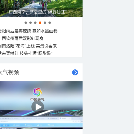
广西南宁：盛夏里的“绿野仙踪”
贵阳雨后晨雾缭绕 宛如水墨画卷
广西钦州雨后双彩虹现身
河南洛阳“花海”上线 美景引客来
秋来栾树红 枝头挂满“胭脂果”
天气视频