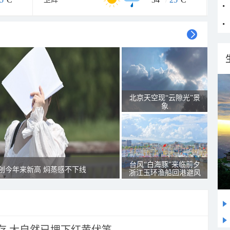
北京天空现“云隙光”景
象
台风“白海豚”来临前夕
创今年来新高 焖蒸感不下线
浙江玉环渔船回港避风