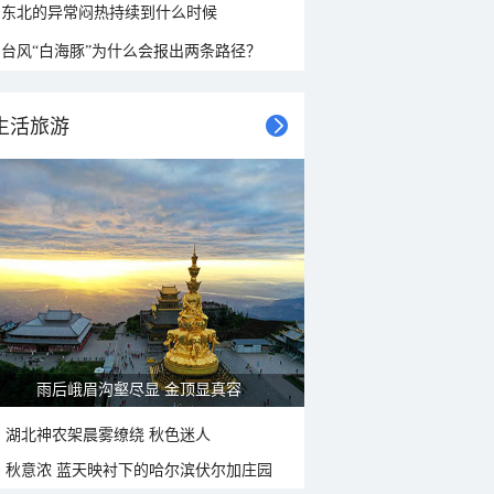
东北的异常闷热持续到什么时候
台风“白海豚”为什么会报出两条路径？
生活旅游
雨后峨眉沟壑尽显 金顶显真容
湖北神农架晨雾缭绕 秋色迷人
秋意浓 蓝天映衬下的哈尔滨伏尔加庄园