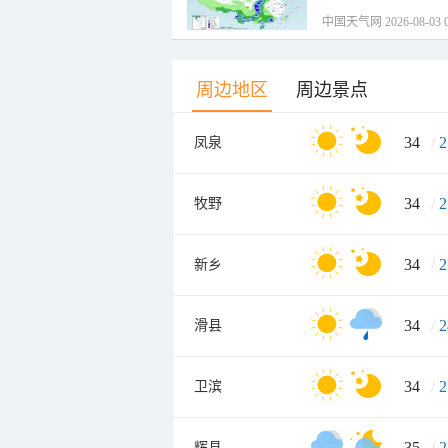
中国天气网 2026-08-03 0
周边地区
周边景点
34
/
2
凤泉
34
/
2
牧野
34
/
2
新乡
34
/
2
滑县
34
/
2
卫滨
35
/
2
辉县