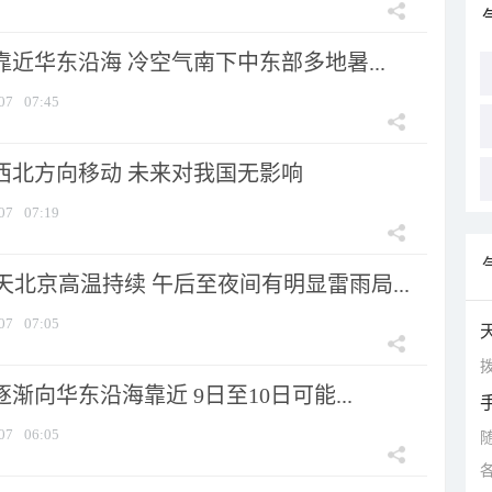
靠近华东沿海 冷空气南下中东部多地暑...
07
07:45
向西北方向移动 未来对我国无影响
07
07:19
北京高温持续 午后至夜间有明显雷雨局...
07
07:05
拨
逐渐向华东沿海靠近 9日至10日可能...
07
06:05