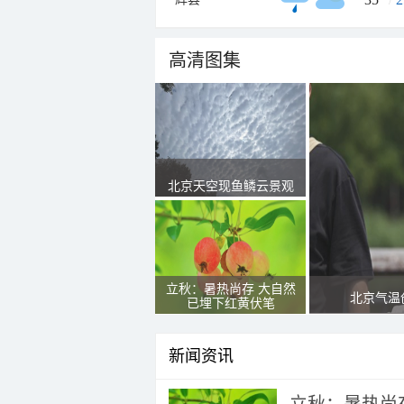
高清图集
北京天空现鱼鳞云景观
立秋：暑热尚存 大自然
北京气温
已埋下红黄伏笔
新闻资讯