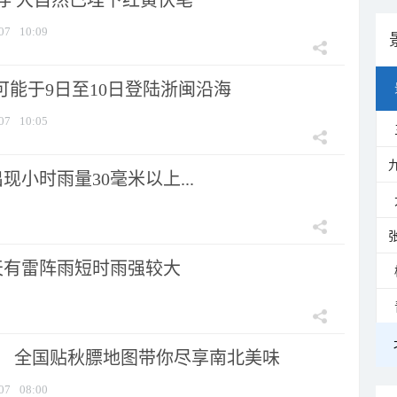
存 大自然已埋下红黄伏笔
07
10:09
可能于9日至10日登陆浙闽沿海
07
10:05
小时雨量30毫米以上...
天有雷阵雨短时雨强较大
节！ 全国贴秋膘地图带你尽享南北美味
07
08:00