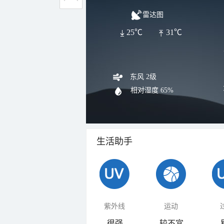
雷达图
25℃
31℃
东风 2级
相对湿度
65%
生活助手
紫外线
运动
很强
较不宜