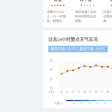
涂擦SPF20以
请适当减少运动
应减
上，PA++护肤
时间并降低运动
出需
品，避强光。
强度。
施。
过去24小时整点天气实况
最高气温: 33.2℃ , 最低气温: 24.9℃
35
31
27
23
10
11
12
13
14
15
16
17
18
(℃)
气温(℃)
-30
-25
-20
-15
-10