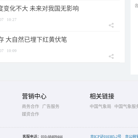
强度变化不大 未来对我国无影响
07
10:27
存 大自然已埋下红黄伏笔
07
10:09
营销中心
相关链接
商务合作
广告服务
中国气象局
中国气象服
媒资合作
客服电话：
010-68409444
京ICP证010385-2号
京公网安备