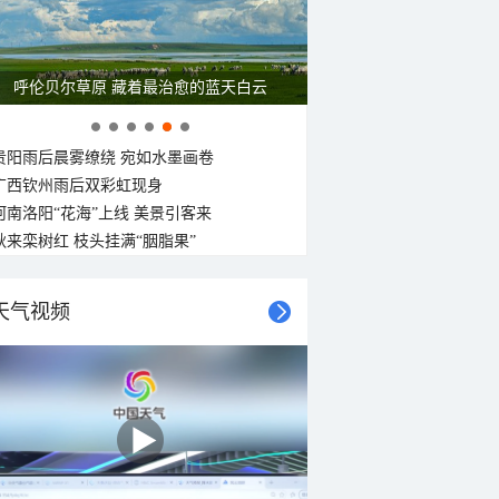
呼伦贝尔草原 藏着最治愈的蓝天白云
贵阳雨后晨雾缭绕 宛如水墨画卷
广西钦州雨后双彩虹现身
河南洛阳“花海”上线 美景引客来
秋来栾树红 枝头挂满“胭脂果”
天气视频