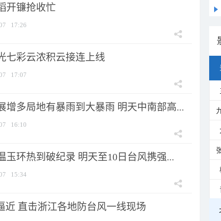
稻开镰抢收忙
07
17:26
光七彩云浓积云接连上线
07
17:07
增多局地有暴雨到大暴雨 明天中南部高...
07
16:10
玉环热到破纪录 明天至10日台风携强...
07
15:34
”逼近 直击浙江各地防台风一线现场