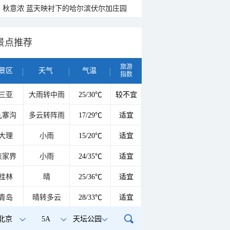
秋意浓 蓝天映衬下的哈尔滨伏尔加庄园
景点推荐
旅游
景区
天气
气温
指数
三亚
大雨转中雨
25/30℃
较不宜
九寨沟
多云转阵雨
17/29℃
适宜
大理
小雨
15/20℃
适宜
张家界
小雨
24/35℃
适宜
桂林
晴
25/36℃
适宜
青岛
晴转多云
28/33℃
适宜
北京
5A
天坛公园