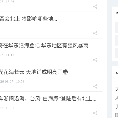
07
15:26
会北上 将影响哪些地...
”将在华东沿海登陆 华东地区有强风暴雨
07
11:15
光花海长云 天地铺成明亮画卷
26-08-07
10:58
拨
浙闽沿海，台风“白海豚”登陆后有北上...
07
10:57