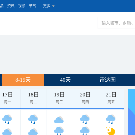
品
资讯
视频
节气
更多
8-15天
40天
雷达图
17日
18日
19日
20日
21日
周一
周二
周三
周四
周五