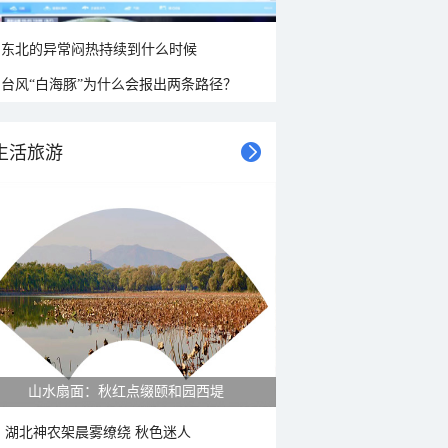
东北的异常闷热持续到什么时候
台风“白海豚”为什么会报出两条路径？
生活旅游
山水扇面：秋红点缀颐和园西堤
湖北神农架晨雾缭绕 秋色迷人