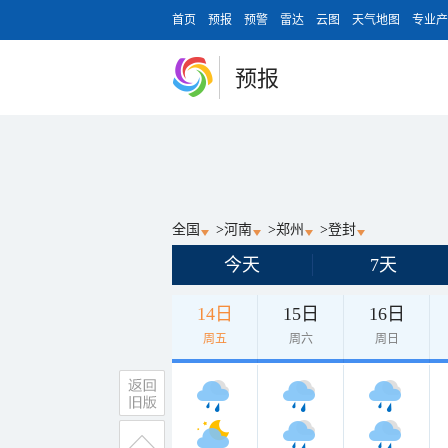
首页
预报
预警
雷达
云图
天气地图
专业产
预报
全国
>
河南
>
郑州
>
登封
今天
7天
14日
15日
16日
周五
周六
周日