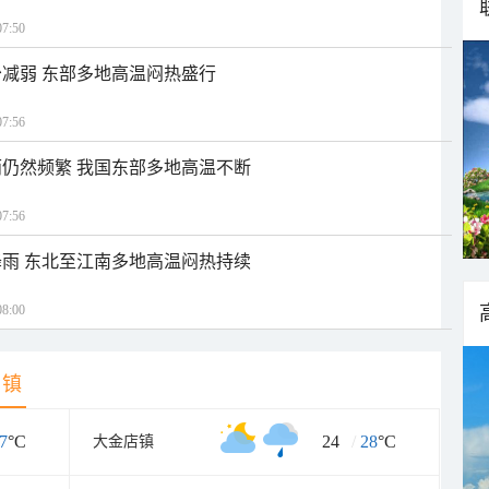
7:50
减弱 东部多地高温闷热盛行
7:56
仍然频繁 我国东部多地高温不断
7:56
雨 东北至江南多地高温闷热持续
8:00
乡镇
7
°C
24
/
28
°C
大金店镇