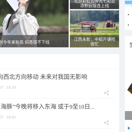
北京彩虹云隙光七彩云
浓积云接连上线
江西永新：中稻开镰抢
创今年来新高 焖蒸感不下线
收忙
将向西北方向移动 未来对我国无影响
07
18:10
海豚”今晚将移入东海 或于9至10日...
07
18:05