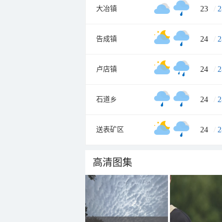
23
/
2
大冶镇
24
/
2
告成镇
24
/
2
卢店镇
24
/
2
石道乡
24
/
2
送表矿区
高清图集