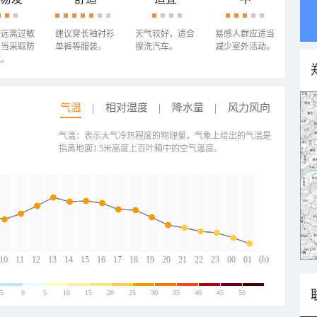
需远离过敏
建议穿长袖衬衫
天气较好，适合
易感人群应适当
适当采取防
单裤等服装。
擦洗汽车。
减少室外活动。
施。
气温
相对湿度
降水量
风力风向
气温：表示大气冷热程度的物理量，气象上给出的气温是
指离地面1.5米高度上百叶箱中的空气温度。
(h)
10
11
12
13
14
15
16
17
18
19
20
21
22
23
00
01
-5
0
5
10
15
20
25
30
35
40
45
50