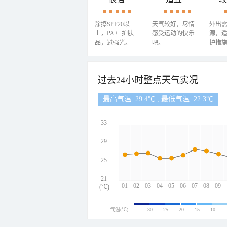
涂擦SPF20以
天气较好，尽情
外出
上，PA++护肤
感受运动的快乐
源，
品，避强光。
吧。
护措
过去24小时整点天气实况
最高气温: 29.4℃ , 最低气温: 22.3℃
33
29
25
21
01
02
03
04
05
06
07
08
09
(℃)
气温(℃)
-30
-25
-20
-15
-10