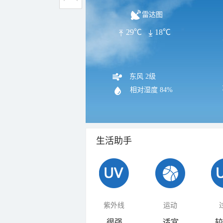
雷达图
29℃
18℃
东风 2级
相对湿度
84%
生活助手
紫外线
运动
很强
适宜
较