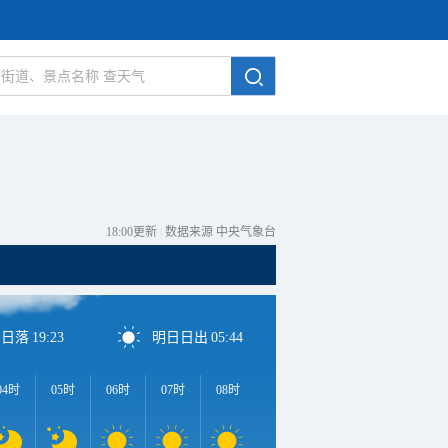
18:00更新
|
数据来源 中央气象台
日日落
19:23
明日日出
05:44
04时
05时
06时
07时
08时
09时
10时
11时
1