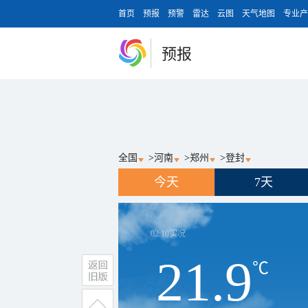
首页
预报
预警
雷达
云图
天气地图
专业产
预报
全国
>
河南
>
郑州
>
登封
今天
7天
02:10
实况
21.9
℃