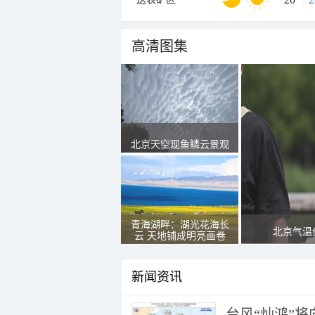
高清图集
北京天空现鱼鳞云景观
青海湖畔：湖光花海长
北京气温
云 天地铺成明亮画卷
新闻资讯
台风“灿鸿”