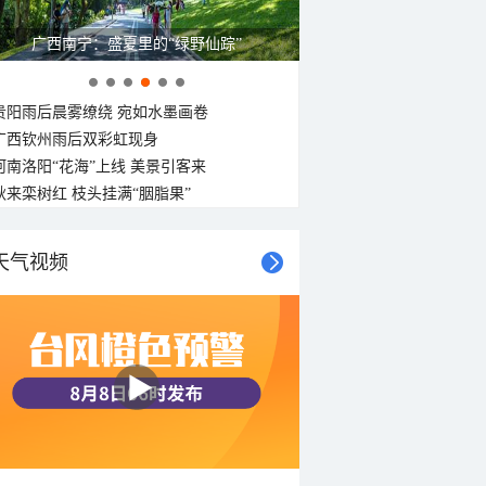
广西南宁：盛夏里的“绿野仙踪”
贵阳雨后晨雾缭绕 宛如水墨画卷
广西钦州雨后双彩虹现身
河南洛阳“花海”上线 美景引客来
秋来栾树红 枝头挂满“胭脂果”
天气视频