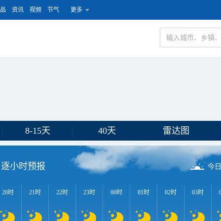
品
资讯
视频
节气
更多
8-15天
40天
雷达图
逐小时预报
今
20时
21时
22时
23时
00时
01时
02时
03时