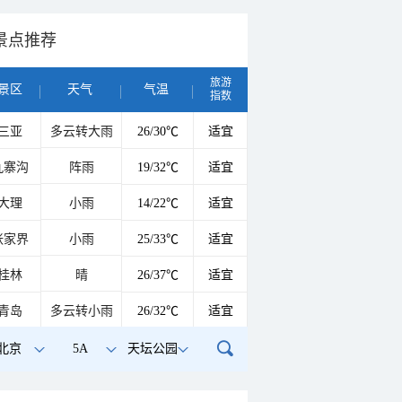
景点推荐
旅游
景区
天气
气温
指数
三亚
多云转大雨
26/30℃
适宜
九寨沟
阵雨
19/32℃
适宜
大理
小雨
14/22℃
适宜
张家界
小雨
25/33℃
适宜
桂林
晴
26/37℃
适宜
青岛
多云转小雨
26/32℃
适宜
北京
5A
天坛公园