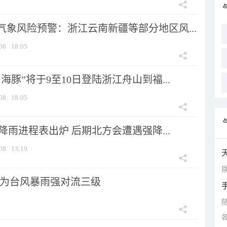
气象风险预警：浙江云南新疆等部分地区风...
08
18:05
海豚”将于9至10日登陆浙江舟山到福...
08
18:05
 降雨进程表出炉 后期北方会遭遇强降...
08
13:19
拨
为台风暴雨强对流三级