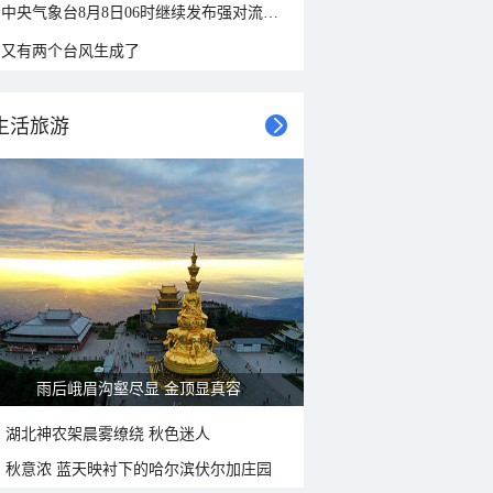
中央气象台8月8日06时继续发布强对流天气蓝色预警
又有两个台风生成了
生活旅游
雨后峨眉沟壑尽显 金顶显真容
湖北神农架晨雾缭绕 秋色迷人
秋意浓 蓝天映衬下的哈尔滨伏尔加庄园