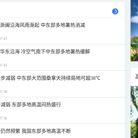
近浙闽沿海风雨渐起 中东部多地暑热消减
7:45
近华东沿海 冷空气南下中东部多地暑热缓解
7:45
步减弱 中东部大范围桑拿天持续局地可超38℃
7:50
减弱 东部多地高温闷热盛行
7:56
仍然频繁 我国东部多地高温不断