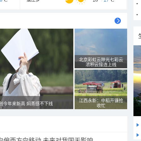
北京彩虹云隙光七彩云
浓积云接连上线
江西永新：中稻开镰抢
创今年来新高 焖蒸感不下线
收忙
将向偏西方向移动 未来对我国无影响