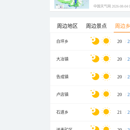
中国天气网 2026-08-04 0
周边地区
周边景点
周边
20
/
2
白坪乡
20
/
2
大冶镇
20
/
2
告成镇
20
/
2
卢店镇
21
/
2
石道乡
20
/
2
送表矿区