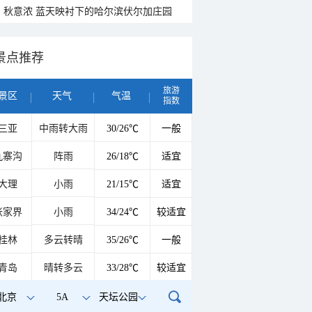
秋意浓 蓝天映衬下的哈尔滨伏尔加庄园
景点推荐
旅游
景区
天气
气温
指数
三亚
中雨转大雨
30/26℃
一般
九寨沟
阵雨
26/18℃
适宜
大理
小雨
21/15℃
适宜
张家界
小雨
34/24℃
较适宜
桂林
多云转晴
35/26℃
一般
青岛
晴转多云
33/28℃
较适宜
北京
5A
天坛公园