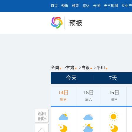
首页
预报
预警
雷达
云图
天气地图
专业产
预报
全国
>
甘肃
>
白银
>
平川
今天
7天
14日
15日
16日
周五
周六
周日