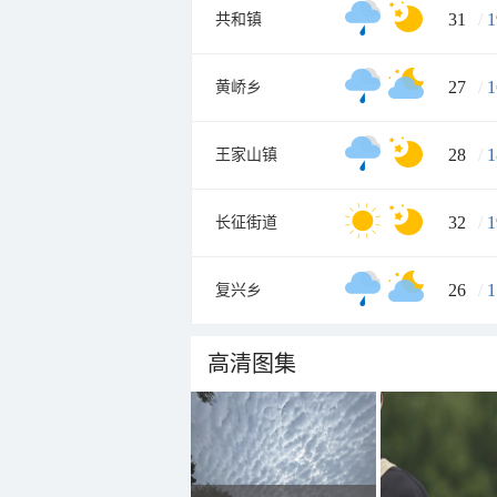
31
/
1
共和镇
27
/
1
黄峤乡
28
/
1
王家山镇
32
/
1
长征街道
26
/
1
复兴乡
高清图集