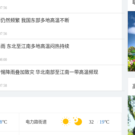
7:56
仍然频繁 我国东部多地高温不断
7:56
雨 东北至江南多地高温闷热持续
8:00
惕降雨叠加致灾 华北南部至江南一带高温频现
7:58
8
°C
32
/
19
°C
电力路街道