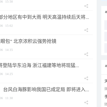
06
15:50
分地区有中到大雨 明天高温持续后天将...
06
15:02
显眼包” 北京浓积云强势抢镜
06
14:35
将登陆华东沿海 浙江福建等地将现猛...
06
14:25
拨
台风白海豚影响我国已成定局 即将进入...
06
11:30