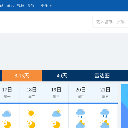
品
资讯
视频
节气
更多
8-15天
40天
雷达图
17日
18日
19日
20日
21日
周一
周二
周三
周四
周五