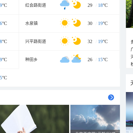
9
°C
29
/
18
°C
红会路街道
6
°C
30
/
19
°C
水泉镇
8
°C
32
/
19
°C
兴平路街道
9
°C
26
/
15
°C
种田乡
5
°C