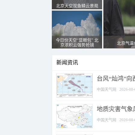
北京天空现鱼鳞云景观
今日份天空“显眼包” 北
北京气温
京浓积云强势抢镜
新闻资讯
台风“灿鸿”
中国天气网
2026-08-
地质灾害气象风
中国天气网
2026-08-