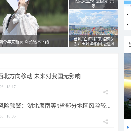
北京天空现“云隙光”景
象
台风“白海豚”来临前夕
创今年来新高 焖蒸感不下线
浙江玉环渔船回港避风
向西北方向移动 未来对我国无影响
06
18:17
险预警：湖北海南等5省部分地区风险较...
06
18:05