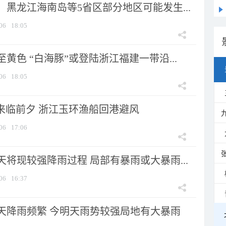
黑龙江海南岛等5省区部分地区可能发生...
06
18:05
黄色 “白海豚”或登陆浙江福建一带沿...
06
18:05
”来临前夕 浙江玉环渔船回港避风
06
17:06
将现较强降雨过程 局部有暴雨或大暴雨...
06
16:37
天降雨频繁 今明天雨势较强局地有大暴雨