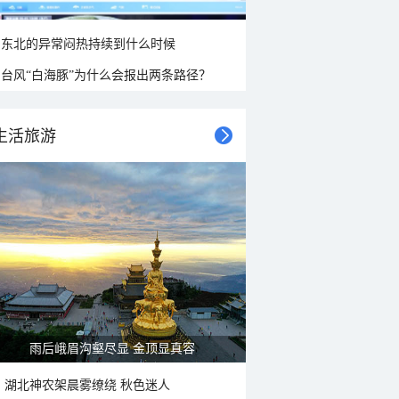
东北的异常闷热持续到什么时候
台风“白海豚”为什么会报出两条路径？
生活旅游
雨后峨眉沟壑尽显 金顶显真容
湖北神农架晨雾缭绕 秋色迷人