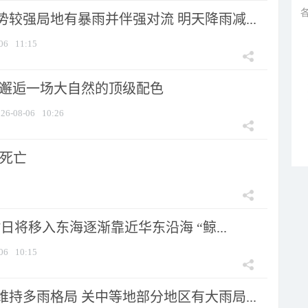
较强局地有暴雨并伴强对流 明天降雨减...
06
11:15
 邂逅一场大自然的顶级配色
26-08-06
10:26
人死亡
7日将移入东海逐渐靠近华东沿海 “鲸...
06
10:15
持多雨格局 关中等地部分地区有大雨局...