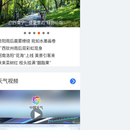
广西南宁：盛夏里的“绿野仙踪”
贵阳雨后晨雾缭绕 宛如水墨画卷
广西钦州雨后双彩虹现身
河南洛阳“花海”上线 美景引客来
秋来栾树红 枝头挂满“胭脂果”
天气视频