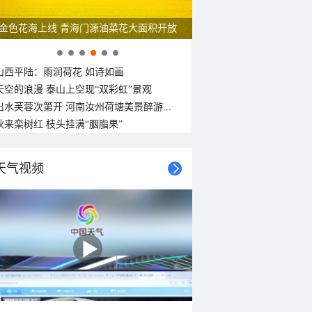
金色花海上线 青海门源油菜花大面积开放
山西平陆：雨润荷花 如诗如画
天空的浪漫 泰山上空现“双彩虹”景观
出水芙蓉次第开 河南汝州荷塘美景醉游...
秋来栾树红 枝头挂满“胭脂果”
天气视频