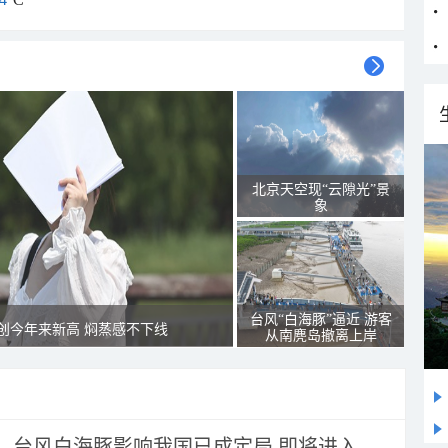
北京天空现“云隙光”景
象
台风“白海豚”逼近 游客
创今年来新高 焖蒸感不下线
从南麂岛撤离上岸
台风白海豚影响我国已成定局 即将进入...