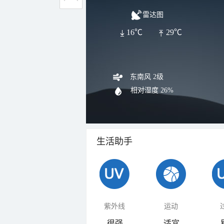
雷达图
16℃
29℃
东南风 2级
相对湿度
26%
生活助手
紫外线
运动
很强
适宜