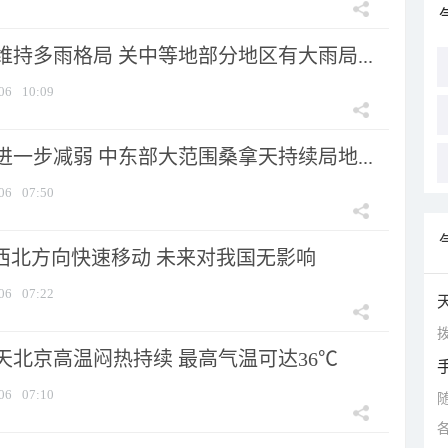
持多雨格局 关中等地部分地区有大雨局...
06
10:09
一步减弱 中东部大范围桑拿天持续局地...
06
07:50
向西北方向快速移动 未来对我国无影响
06
07:22
拨
天北京高温闷热持续 最高气温可达36℃
06
07:10