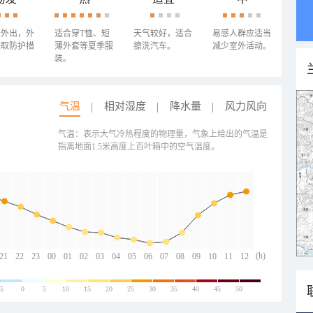
少外出，外
适合穿T恤、短
天气较好，适合
易感人群应适当
采取防护措
薄外套等夏季服
擦洗汽车。
减少室外活动。
装。
气温
相对湿度
降水量
风力风向
气温：表示大气冷热程度的物理量，气象上给出的气温是
指离地面1.5米高度上百叶箱中的空气温度。
(h)
21
22
23
00
01
02
03
04
05
06
07
08
09
10
11
12
-5
0
5
10
15
20
25
30
35
40
45
50