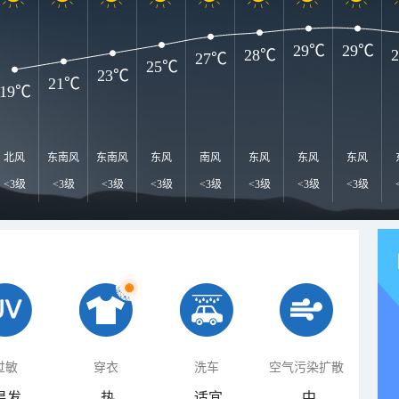
29℃
29℃
28℃
27℃
25℃
23℃
21℃
19℃
北风
东南风
东南风
东风
南风
东风
东风
东风
<3级
<3级
<3级
<3级
<3级
<3级
<3级
<3级
过敏
穿衣
洗车
空气污染扩散
易发
热
适宜
中