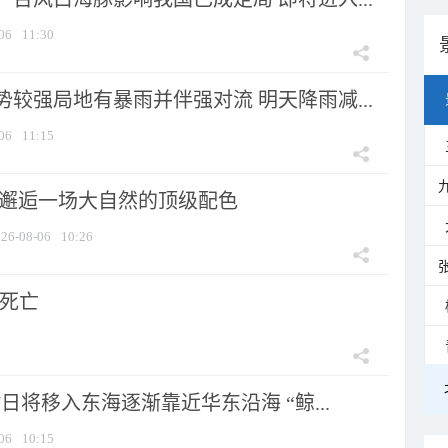
06
11:30
较强局地有暴雨并伴强对流 明天降雨减...
06
11:15
 邂逅一场大自然的顶级配色
26-08-06
10:26
人死亡
7日将移入东海逐渐靠近华东沿海 “鲸...
06
10:15