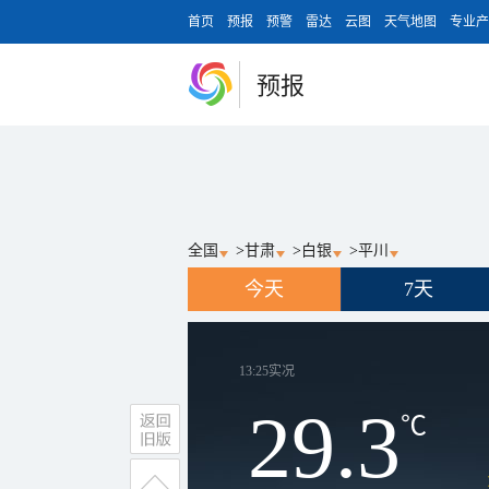
首页
预报
预警
雷达
云图
天气地图
专业产
预报
全国
>
甘肃
>
白银
>
平川
今天
7天
13:25
实况
29.3
℃