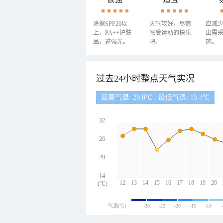
涂擦SPF20以
天气较好，尽情
应减
上，PA++护肤
感受运动的快乐
出需
品，避强光。
吧。
施。
过去24小时整点天气实况
最高气温: 29.8℃ , 最低气温: 15.3℃
32
26
20
14
12
13
14
15
16
17
18
19
20
(℃)
气温(℃)
-30
-25
-20
-15
-10