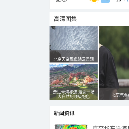
高清图集
北京天空现鱼鳞云景观
走进青海祁连 邂逅一场
北京气温
大自然的顶级配色
新闻资讯
直奔华东沿海！