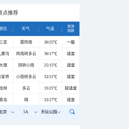
景点推荐
旅游
景区
天气
气温
指数
三亚
雷阵雨
30/25℃
一般
九寨沟
阵雨转多云
30/17℃
适宜
大理
阴转小雨
25/15℃
适宜
张家界
小雨转多云
32/21℃
适宜
桂林
多云
33/25℃
较适宜
青岛
晴
32/27℃
适宜
北京
5A
天坛公园