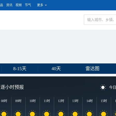
品
资讯
视频
节气
更多
8-15天
40天
雷达图
逐小时预报
今
08时
09时
10时
11时
12时
13时
14时
15时