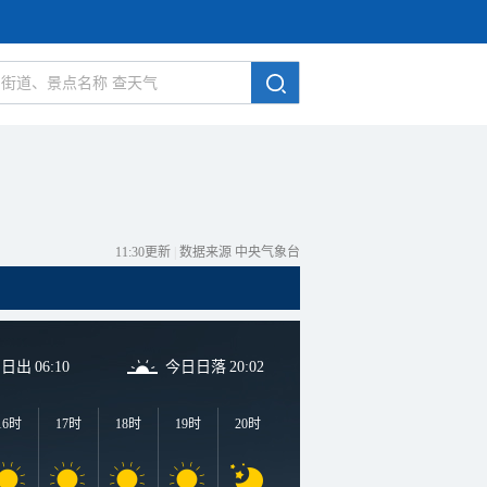
11:30更新
|
数据来源 中央气象台
日日出
06:10
今日日落
20:02
16时
17时
18时
19时
20时
21时
22时
23时
0