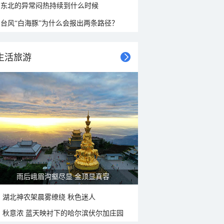
东北的异常闷热持续到什么时候
台风“白海豚”为什么会报出两条路径？
生活旅游
雨后峨眉沟壑尽显 金顶显真容
湖北神农架晨雾缭绕 秋色迷人
秋意浓 蓝天映衬下的哈尔滨伏尔加庄园