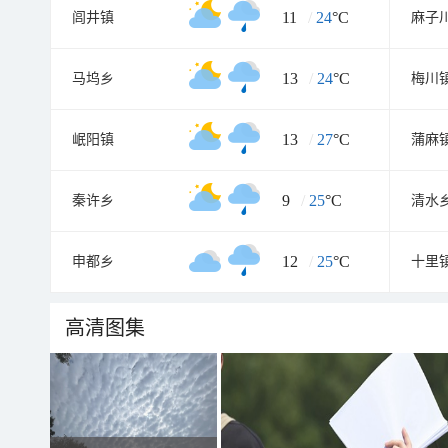
11
/
24
°C
闾井镇
麻子
13
/
24
°C
马坞乡
梅川
13
/
27
°C
岷阳镇
蒲麻
9
/
25
°C
秦许乡
清水
12
/
25
°C
申都乡
十里
高清图集