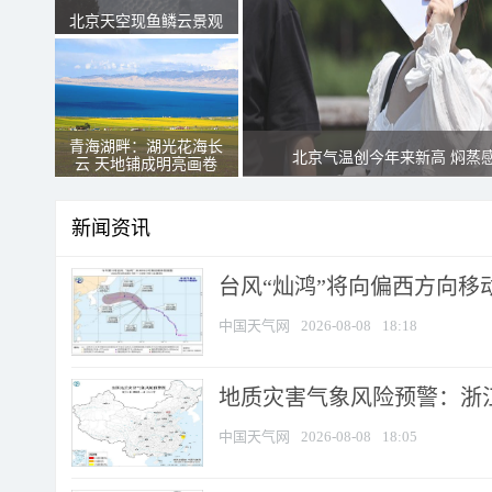
北京天空现鱼鳞云景观
青海湖畔：湖光花海长
北京气温创今年来新高 焖蒸
云 天地铺成明亮画卷
新闻资讯
台风“灿鸿”将向偏西方向移
中国天气网
2026-08-08
18:18
地质灾害气象风险预警：浙
中国天气网
2026-08-08
18:05