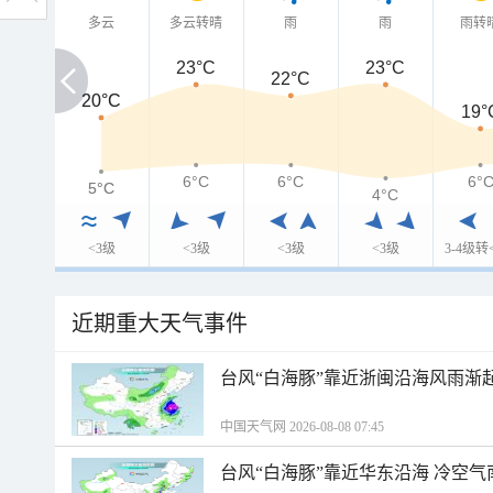
多云
多云转晴
雨
雨
雨转
23°C
23°C
22°C
20°C
20°C
19°
6°C
6°C
6°
5°C
5°C
4°C
<3级
<3级
<3级
<3级
3-4级转
近期重大天气事件
台风“白海豚”靠近浙闽沿海风雨渐
中国天气网 2026-08-08 07:45
台风“白海豚”靠近华东沿海 冷空