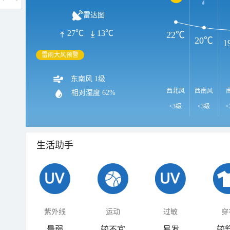
雷达图
27℃
13℃
22℃
20℃
1
雷雨大风预警
东南风 1级
西北风
西南风
相对湿度
62%
<3级
<3级
<
生活助手
紫外线
运动
过敏
穿
最弱
较不宜
易发
较