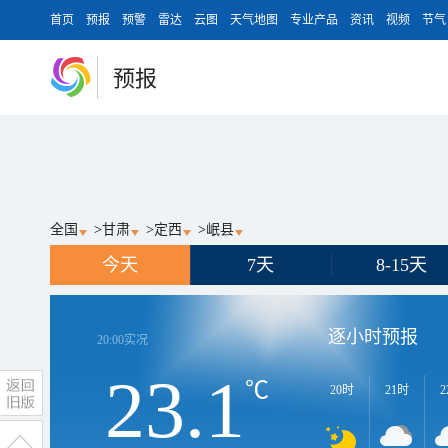
首页
预报
预警
雷达
云图
天气地图
专业产品
资讯
视频
节气
预报
全国
>
甘肃
>
定西
>
岷县
今天
7天
8-15天
逐小时预报
20:00
实况
23.1
℃
20时
21时
2