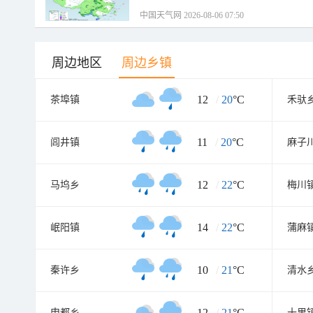
中国天气网 2026-08-06 07:50
周边地区
周边乡镇
12
/
20
°C
茶埠镇
禾驮
11
/
20
°C
闾井镇
麻子
12
/
22
°C
马坞乡
梅川
14
/
22
°C
岷阳镇
蒲麻
10
/
21
°C
秦许乡
清水
12
/
21
°C
申都乡
十里