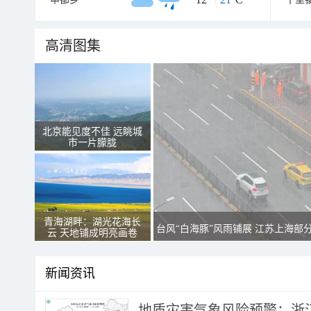
高清图集
北京能见度不佳 远眺城
市一片朦胧
青海湖畔：湖光花海长
台风“白海豚”风雨铺展 江苏上海部
云 天地铺成明亮画卷
新闻资讯
地质灾害气象风险预警：浙江