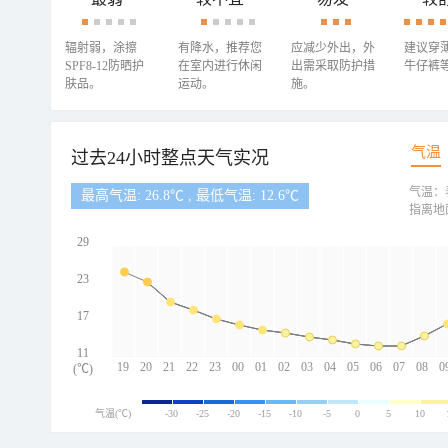
辐射弱，涂擦
有降水，推荐您
应减少外出，外
建议穿
SPF8-12防晒护
在室内进行休闲
出需采取防护措
牛仔裤
肤品。
运动。
施。
气温
过去24小时整点天气实况
气温：
最高气温: 26.8℃ , 最低气温: 12.6℃
指离地
29
23
17
11
19
20
21
22
23
00
01
02
03
04
05
06
07
08
0
(℃)
气温(℃)
-30
-25
-20
-15
-10
-5
0
5
10