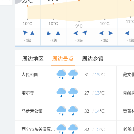
22°C
22°C
11°
10°C
10°C
10°C
10°C
9°C
<3级
<3级
<3级
<3级
<3
周边地区
周边景点
周边乡镇
31
/
15
°C
人民公园
藏文
27
/
13
°C
塔尔寺
32
/
14
°C
马步芳公馆
赞普
32
/
15
°C
西宁市东关清真大寺
老爷