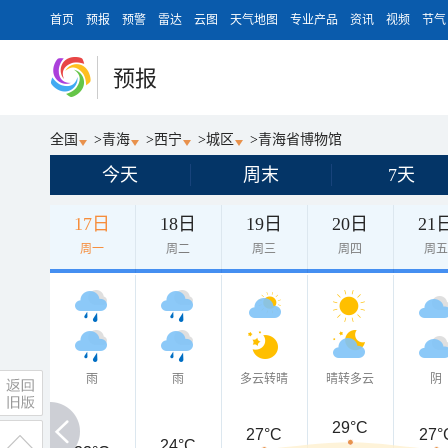
首页
预报
预警
雷达
云图
天气地图
专业产品
资讯
视频
节气
预报
全国
>
青海
>
西宁
>
城区
>
青海省博物馆
今天
周末
7天
17日
18日
19日
20日
21
周一
周二
周三
周四
周
雨
雨
多云转晴
晴转多云
阴
29°C
27°C
27°
24°C