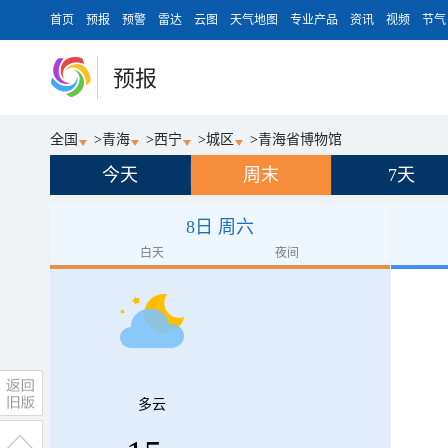
首页
预报
预警
雷达
云图
天气地图
专业产品
资讯
视频
节气
预报
全国
>
青海
>
西宁
>
城区
>
青海省博物馆
今天
周末
7天
8日 周六
白天
夜间
多云