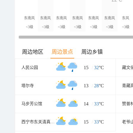
东南风
东南风
东南风
东南风
东南风
东南风
东风
<3级
<3级
<3级
<3级
<3级
<3级
<3级
周边地区
周边景点
周边乡镇
15
/
32
°C
人民公园
藏文
13
/
28
°C
塔尔寺
14
/
33
°C
马步芳公馆
赞普
15
/
33
°C
西宁市东关清真大寺
老爷