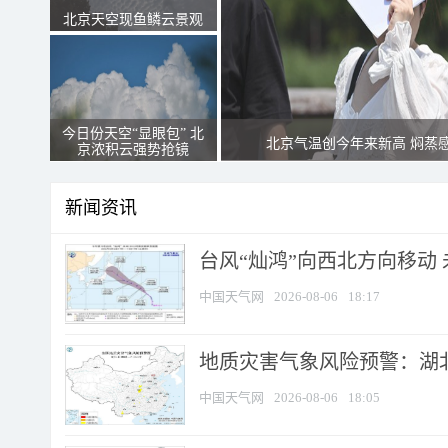
北京天空现鱼鳞云景观
今日份天空“显眼包” 北
北京气温创今年来新高 焖蒸
京浓积云强势抢镜
新闻资讯
台风“灿鸿”向西北方向移动
中国天气网
2026-08-06
18:17
地质灾害气象风险预警：湖北
中国天气网
2026-08-06
18:05