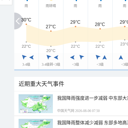
雨
雨转晴
雨
雨
雨
30°C
30°C
29°C
29°
28°C
27°C
23°
22°C
22°C
22°C
22°C
20°C
3-4级
3-4级转<3级
<3级
<3级
<3
近期重大天气事件
我国降雨强度进一步减弱 中东部大
中国天气网 2026-08-06 07:50
我国降雨整体减少减弱 东部多地高