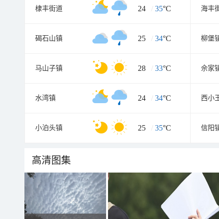
24
/
35
°C
棣丰街道
海丰
25
/
34
°C
碣石山镇
柳堡
28
/
33
°C
马山子镇
佘家
24
/
34
°C
水湾镇
西小
25
/
35
°C
小泊头镇
信阳
高清图集