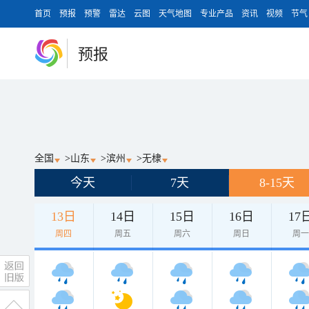
首页
预报
预警
雷达
云图
天气地图
专业产品
资讯
视频
节气
预报
全国
>
山东
>
滨州
>
无棣
今天
7天
8-15天
13日
14日
15日
16日
17
周四
周五
周六
周日
周