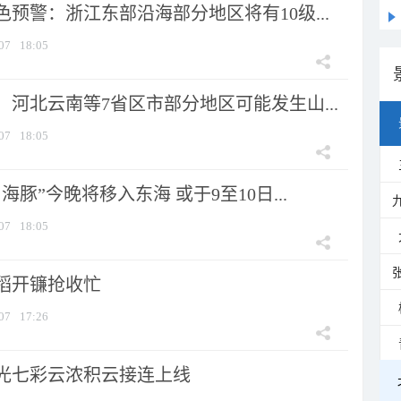
预警：浙江东部沿海部分地区将有10级...
07
18:05
河北云南等7省区市部分地区可能发生山...
07
18:05
海豚”今晚将移入东海 或于9至10日...
07
18:05
稻开镰抢收忙
07
17:26
光七彩云浓积云接连上线