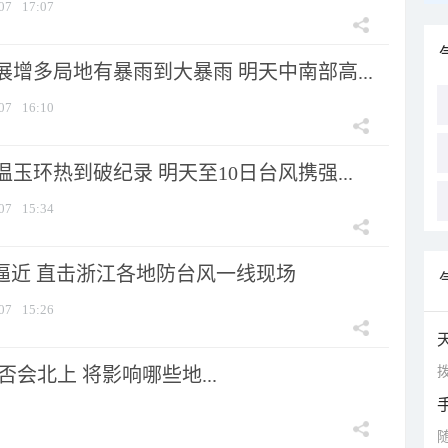
07
17:07
增多局地有暴雨到大暴雨 明天中南部高...
07
16:10
玉环热到破纪录 明天至10日台风携强...
07
15:34
”逼近 直击浙江各地防台风一线现场
07
15:26
拨
会北上 将影响哪些地...