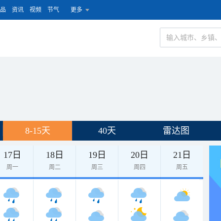
品
资讯
视频
节气
更多
8-15天
40天
雷达图
17日
18日
19日
20日
21日
周一
周二
周三
周四
周五