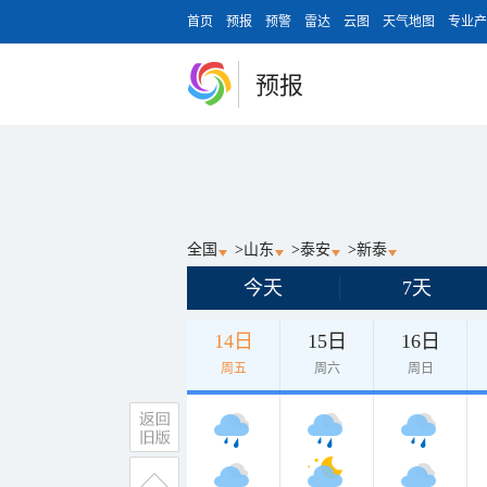
首页
预报
预警
雷达
云图
天气地图
专业产
预报
全国
>
山东
>
泰安
>
新泰
今天
7天
14日
15日
16日
周五
周六
周日