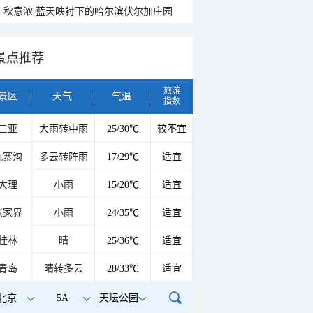
秋意浓 蓝天映衬下的哈尔滨伏尔加庄园
景点推荐
旅游
景区
天气
气温
指数
三亚
大雨转中雨
25/30℃
较不宜
九寨沟
多云转阵雨
17/29℃
适宜
大理
小雨
15/20℃
适宜
张家界
小雨
24/35℃
适宜
桂林
晴
25/36℃
适宜
青岛
晴转多云
28/33℃
适宜
北京
5A
天坛公园