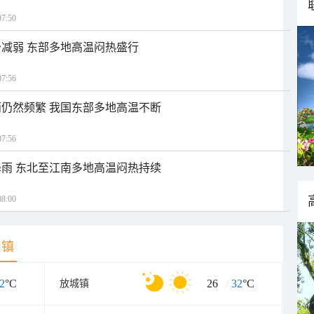
7:50
减弱 东部多地高温闷热盛行
7:56
仍然频繁 我国东部多地高温不断
7:56
雨 东北至江南多地高温闷热持续
8:00
乡镇
2
°C
26
/
32
°C
放城镇