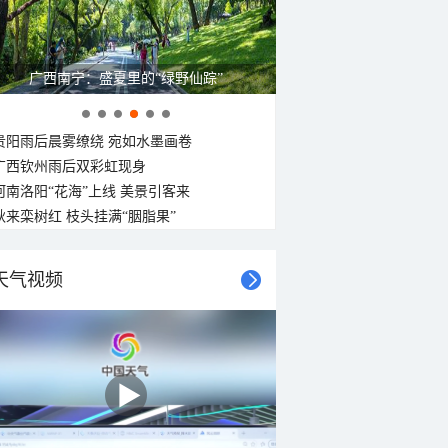
广西南宁：盛夏里的“绿野仙踪”
贵阳雨后晨雾缭绕 宛如水墨画卷
广西钦州雨后双彩虹现身
河南洛阳“花海”上线 美景引客来
秋来栾树红 枝头挂满“胭脂果”
天气视频