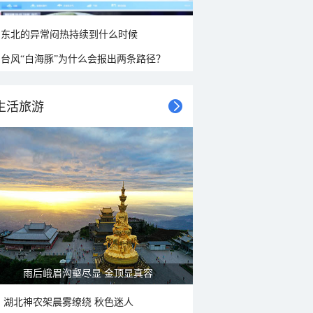
东北的异常闷热持续到什么时候
台风“白海豚”为什么会报出两条路径？
生活旅游
雨后峨眉沟壑尽显 金顶显真容
湖北神农架晨雾缭绕 秋色迷人