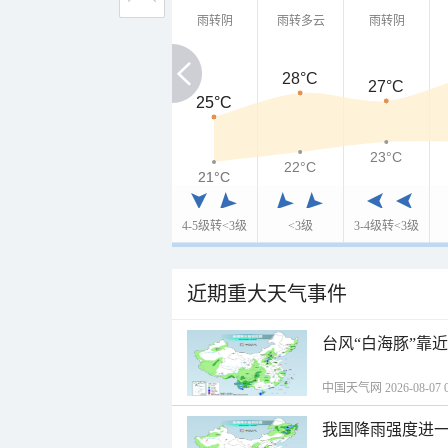
雨转阴
雨转多云
雨转阴
28°C
27°C
25°C
25°C
23°C
22°C
21°C
21°C
4-5级转<3级
<3级
3-4级转<3级
近期重大天气事件
台风“白海豚”靠
中国天气网 2026-08-07 0
我国降雨强度进一