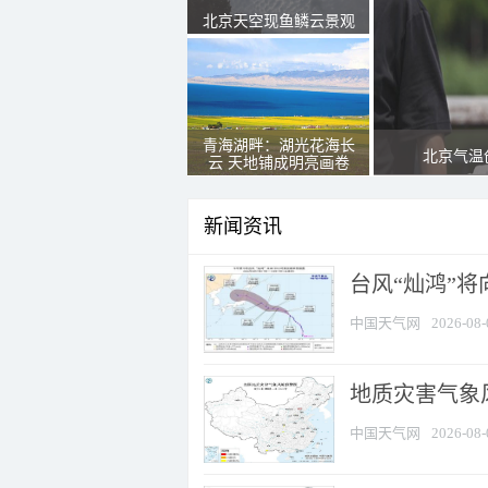
北京天空现鱼鳞云景观
青海湖畔：湖光花海长
北京气温
云 天地铺成明亮画卷
新闻资讯
台风“灿鸿”
中国天气网
2026-08-
地质灾害气象
中国天气网
2026-08-