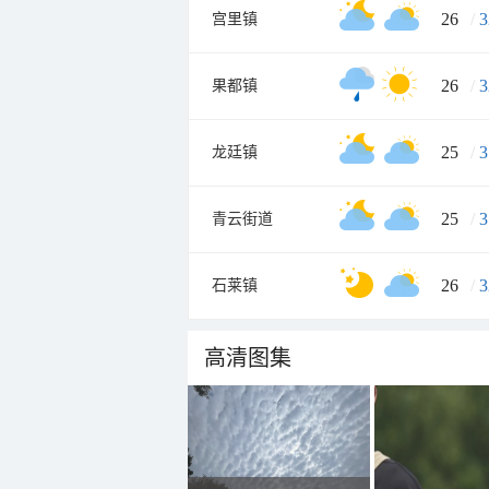
26
/
3
宫里镇
26
/
3
果都镇
25
/
3
龙廷镇
25
/
3
青云街道
26
/
3
石莱镇
高清图集