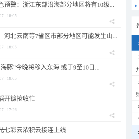
预警：浙江东部沿海部分地区将有10级...
07
18:05
河北云南等7省区市部分地区可能发生山...
07
18:05
海豚”今晚将移入东海 或于9至10日...
07
18:05
稻开镰抢收忙
07
17:26
光七彩云浓积云接连上线