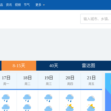
品
资讯
视频
节气
更多
8-15天
40天
雷达图
17日
18日
19日
20日
21日
周一
周二
周三
周四
周五