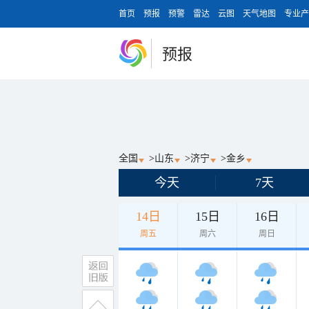
首页
预报
预警
雷达
云图
天气地图
专业产
预报
全国
>
山东
>
济宁
>
金乡
今天
7天
14日
15日
16日
周五
周六
周日