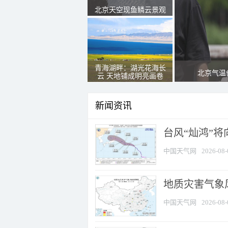
北京天空现鱼鳞云景观
青海湖畔：湖光花海长
北京气温
云 天地铺成明亮画卷
新闻资讯
台风“灿鸿”
中国天气网
2026-08-
地质灾害气象
中国天气网
2026-08-