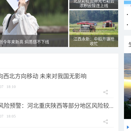
北京彩虹云隙光七彩云
浓积云接连上线
江西永新：中稻开镰抢
创今年来新高 焖蒸感不下线
收忙
将向西北方向移动 未来对我国无影响
07
18:10
风险预警：河北重庆陕西等部分地区风险较...
07
18:05