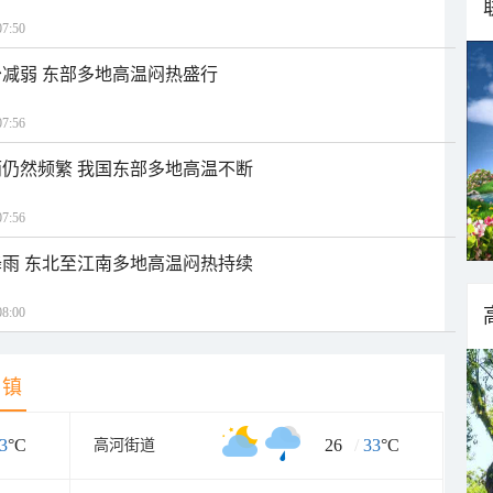
7:50
减弱 东部多地高温闷热盛行
7:56
仍然频繁 我国东部多地高温不断
7:56
雨 东北至江南多地高温闷热持续
8:00
乡镇
3
°C
26
/
33
°C
高河街道