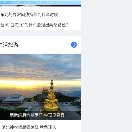
东北的异常闷热持续到什么时候
台风“白海豚”为什么会报出两条路径？
生活旅游
雨后峨眉沟壑尽显 金顶显真容
湖北神农架晨雾缭绕 秋色迷人