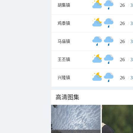
26
/
3
胡集镇
26
/
3
鸡黍镇
26
/
3
马庙镇
26
/
3
王丕镇
26
/
3
兴隆镇
高清图集