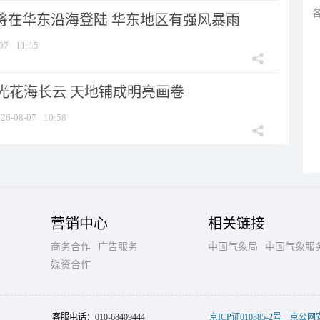
”将在华东沿海登陆 华东地区有强风暴雨
07
11:15
光花海长云 天地铺成明亮画卷
26-08-07
10:58
营销中心
相关链接
商务合作
广告服务
中国气象局
中国气象服
媒资合作
客服电话：
010-68409444
京ICP证010385-2号
京公网安备