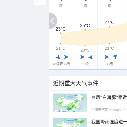
雨
雨
雨
27°C
25°C
23°C
23°C
21°C
21°C
21°C
20°C
5-6级转<3级
<3级
<3级
近期重大天气事件
台风“白海豚”靠
中国天气网 2026-08-07 0
我国降雨强度进一