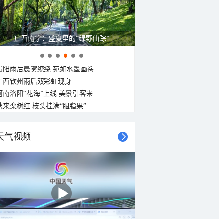
广西南宁：盛夏里的“绿野仙踪”
贵阳雨后晨雾缭绕 宛如水墨画卷
广西钦州雨后双彩虹现身
河南洛阳“花海”上线 美景引客来
秋来栾树红 枝头挂满“胭脂果”
天气视频