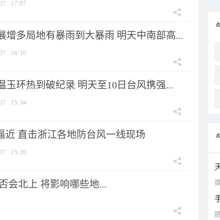
07
17:07
增多局地有暴雨到大暴雨 明天中南部高...
07
16:10
玉环热到破纪录 明天至10日台风携强...
07
15:34
”逼近 直击浙江各地防台风一线现场
07
15:26
拨
会北上 将影响哪些地...