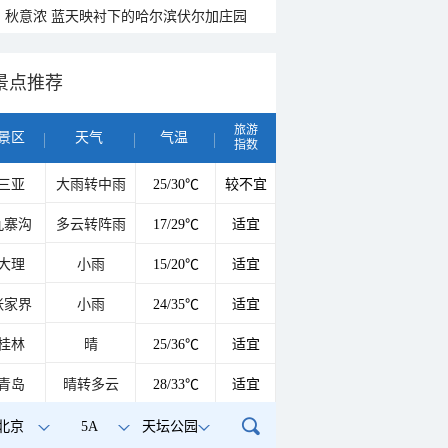
秋意浓 蓝天映衬下的哈尔滨伏尔加庄园
景点推荐
旅游
景区
天气
气温
指数
三亚
大雨转中雨
25/30℃
较不宜
九寨沟
多云转阵雨
17/29℃
适宜
大理
小雨
15/20℃
适宜
张家界
小雨
24/35℃
适宜
桂林
晴
25/36℃
适宜
青岛
晴转多云
28/33℃
适宜
北京
5A
天坛公园