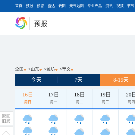
首页
预报
预警
雷达
云图
天气地图
专业产品
资讯
视频
节气
预报
全国
>
山东
>
潍坊
>
奎文
今天
7天
8-15天
16日
17日
18日
19日
20
周日
周一
周二
周三
周