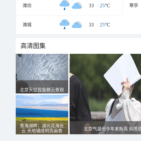
33
/
25
°C
潍坊
寒亭
33
/
25
°C
潍城
高清图集
北京天空现鱼鳞云景观
青海湖畔：湖光花海长
北京气温创今年来新高 焖蒸
云 天地铺成明亮画卷