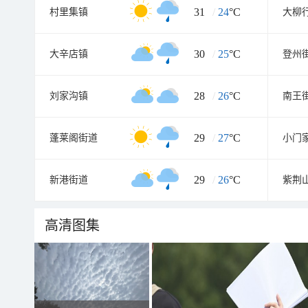
31
/
24
°C
村里集镇
大柳
30
/
25
°C
大辛店镇
登州
28
/
26
°C
刘家沟镇
南王
29
/
27
°C
蓬莱阁街道
小门
29
/
26
°C
新港街道
紫荆
高清图集