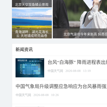
北京天空现鱼鳞云景观
青海湖畔：湖光花海长
北京气温创今年来新高 焖蒸
云 天地铺成明亮画卷
新闻资讯
台风“白海豚” 降雨进程表出炉
中国天气网
2026-08-08
13:19
中国气象局升级调整应急响应为台风暴雨强
中国天气网
2026-08-08
10:26