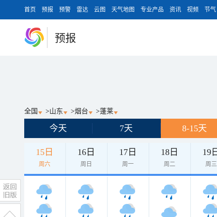
首页
预报
预警
雷达
云图
天气地图
专业产品
资讯
视频
节气
预报
全国
>
山东
>
烟台
>
蓬莱
今天
7天
8-15天
15日
16日
17日
18日
19
周六
周日
周一
周二
周