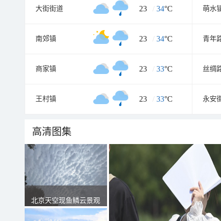
23
/
34
°C
大街街道
萌水
23
/
34
°C
南郊镇
青年
23
/
33
°C
商家镇
丝绸
23
/
33
°C
王村镇
永安
高清图集
北京天空现鱼鳞云景观