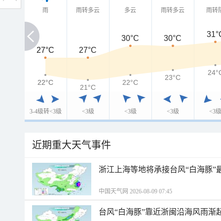
雨
雨转多云
多云
雨转多云
雨转
31°
30°C
30°C
27°C
27°C
27°C
24°
23°C
22°C
22°C
22°C
21°C
3-4级转<3级
<3级
<3级
<3级
<3
近期重大天气事件
浙江上海等地将承接台风“白海豚”
中国天气网 2026-08-09 07:45
台风“白海豚”靠近浙闽沿海风雨渐