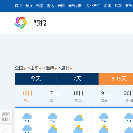
首页
预报
预警
雷达
云图
天气地图
专业产品
资讯
视频
节气
预报
全国
>
山东
>
淄博
>
周村
今天
7天
8-15天
16日
17日
18日
19日
20
周日
周一
周二
周三
周