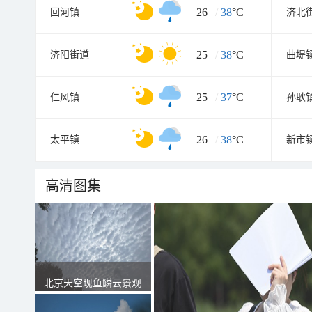
26
/
38
°C
回河镇
济北
25
/
38
°C
济阳街道
曲堤
25
/
37
°C
仁风镇
孙耿
26
/
38
°C
太平镇
新市
高清图集
北京天空现鱼鳞云景观