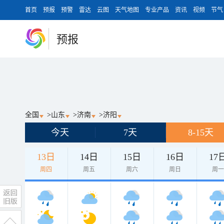
首页
预报
预警
雷达
云图
天气地图
专业产品
资讯
视频
节气
预报
全国
>
山东
>
济南
>
济阳
今天
7天
8-15天
13日
14日
15日
16日
17
周四
周五
周六
周日
周