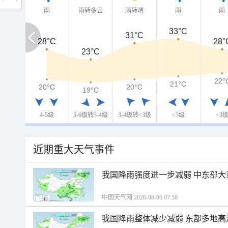
雨
雨转多云
雨转晴
雨
雨
33°C
31°C
28°C
28°C
28°
23°C
22°
21°C
20°C
20°C
20°C
19°C
4-5级
5-6级转3-4级
3-4级转<3级
<3级
<3
近期重大天气事件
我国降雨强度进一步减弱 中东部大
中国天气网 2026-08-06 07:50
我国降雨整体减少减弱 东部多地高