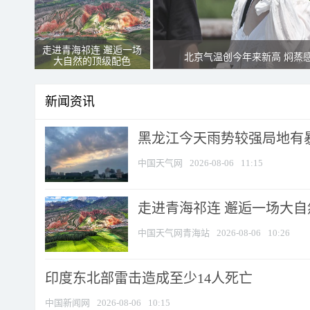
走进青海祁连 邂逅一场
北京气温创今年来新高 焖蒸
大自然的顶级配色
新闻资讯
黑龙江今天雨势较强局地有暴
中国天气网
2026-08-06
11:15
走进青海祁连 邂逅一场大
中国天气网青海站
2026-08-06
10:26
印度东北部雷击造成至少14人死亡
中国新闻网
2026-08-06
10:15