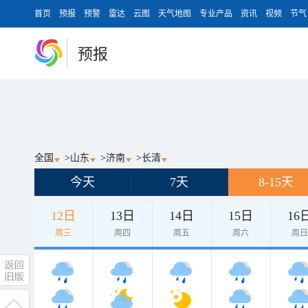
首页
预报
预警
雷达
云图
天气地图
专业产品
资讯
视频
节气
预报
全国
>
山东
>
济南
>
长清
今天
7天
8-15天
12日
13日
14日
15日
16
周三
周四
周五
周六
周