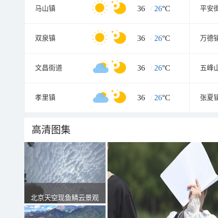
36
/
26
°C
马山镇
平安
36
/
26
°C
双泉镇
万德
36
/
26
°C
文昌街道
五峰
36
/
26
°C
孝里镇
张夏
高清图集
北京天空现鱼鳞云景观